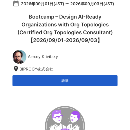
date_range
2026年09月01日(JST) 〜 2026年09月03日(JST)
Bootcamp – Design AI-Ready
Organizations with Org Topologies
(Certified Org Topologies Consultant)
【2026/09/01-2026/09/03】
Alexey Krivitsky
location_on
BIPROGY株式会社
詳細