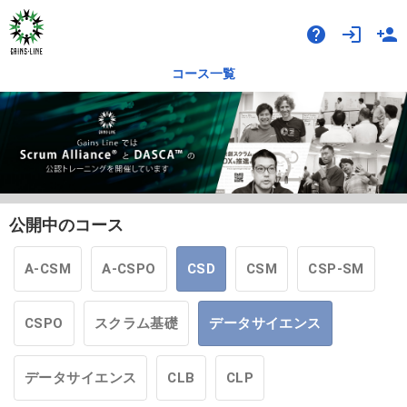
help
login
person_add
コース一覧
公開中のコース
A-CSM
A-CSPO
CSD
CSM
CSP-SM
CSPO
スクラム基礎
データサイエンス
データサイエンス
CLB
CLP