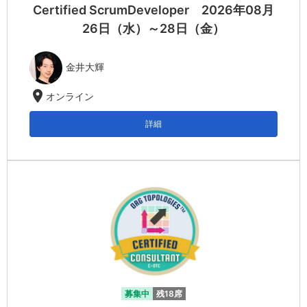
Certified ScrumDeveloper 2026年08月
26日（水）～28日（金）
金井大輝
location_on
オンライン
詳細
募集中
残18席