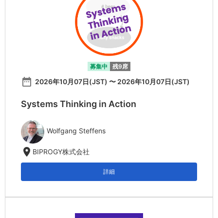
募集中
残9席
date_range
2026年10月07日(JST) 〜 2026年10月07日(JST)
Systems Thinking in Action
Wolfgang Steffens
location_on
BIPROGY株式会社
詳細