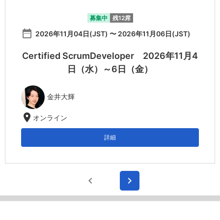
募集中
残12席
date_range
2026年11月04日(JST) 〜 2026年11月06日(JST)
Certified ScrumDeveloper 2026年11月4
日（水）～6日（金）
金井大輝
location_on
オンライン
詳細
chevron_left
chevron_right