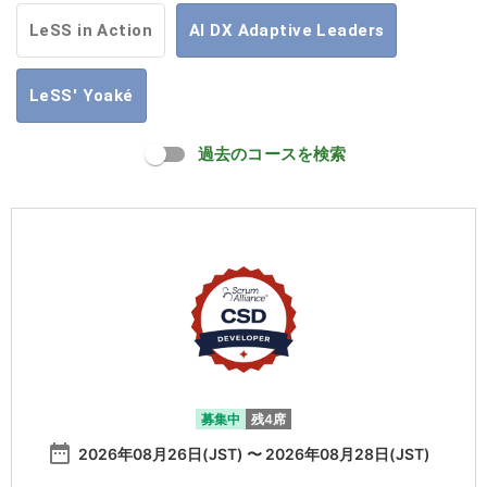
LeSS in Action
AI DX Adaptive Leaders
LeSS' Yoaké
過去のコースを検索
募集中
残4席
date_range
2026年08月26日(JST) 〜 2026年08月28日(JST)