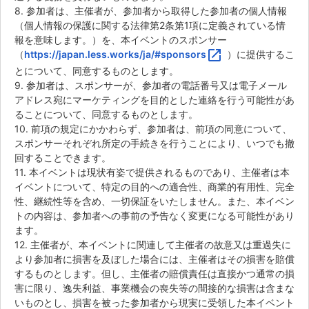
8. 参加者は、主催者が、参加者から取得した参加者の個人情報
（個人情報の保護に関する法律第2条第1項に定義されている情
報を意味します。）を、本イベントのスポンサー
open_in_new
（
https://japan.less.works/ja/#sponsors
）に提供するこ
とについて、同意するものとします。
9. 参加者は、スポンサーが、参加者の電話番号又は電子メール
アドレス宛にマーケティングを目的とした連絡を行う可能性があ
ることについて、同意するものとします。
10. 前項の規定にかかわらず、参加者は、前項の同意について、
スポンサーそれぞれ所定の手続きを行うことにより、いつでも撤
回することできます。
11. 本イベントは現状有姿で提供されるものであり、主催者は本
イベントについて、特定の目的への適合性、商業的有用性、完全
性、継続性等を含め、一切保証をいたしません。また、本イベン
トの内容は、参加者への事前の予告なく変更になる可能性があり
ます。
12. 主催者が、本イベントに関連して主催者の故意又は重過失に
より参加者に損害を及ぼした場合には、主催者はその損害を賠償
するものとします。但し、主催者の賠償責任は直接かつ通常の損
害に限り、逸失利益、事業機会の喪失等の間接的な損害は含まな
いものとし、損害を被った参加者から現実に受領した本イベント