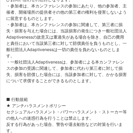
・参加者は、本カンファレンスの参加にあたり、他の参加者、主
催者、開催場所の提供者その他の第三者の権利を侵害しないよう
に留意するものとします。
・参加者は、本カンファレンスの参加に関連して、第三者に損
失・損害を与えた場合には、当該損害の発生につき一般社団法人
Adaptivenessの故意又は重過失がある場合を除き、自己の費用
と責任において当該第三者に対して賠償責任を負うものとし、一
般社団法人Adaptivenessは一切の責任を負わないものとしま
す。
・一般社団法人Adaptivenessは、参加者による本カンファレン
スの参加の受講に関連して、参加者に代わり第三者に対して損
失、損害を賠償した場合には、当該参加者に対して、かかる損害
について求償することができるものとします。
■ 行動規範
★ アンチハラスメントポリシー
セクシュアルハラスメント・パワーハラスメント・ストーカー等
の他人への迷惑行為を行うことは禁止します。
反する行為があった場合、警告や退去勧告などの対策を行いま
す。