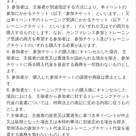
ます。
3. 参加者は、主催者が別途指定する方法により、本イベントの
参加にかかるチケット（以下「参加チケット」といいます。）又
は本イベント中のトレーニング受講にかかるチケット（以下「ト
レーニングチケット」といいます。）のいずれか又はその両方を
購入するものとします。なお、カンファレンス参加とトレーニン
グ受講の両方を希望する参加者は、参加チケット及びトレーニン
グチケットのいずれも購入する必要があります。
4. 参加者が、参加チケットの購入後にキャンセルした場合、主
催者は、主催者の故意又は重過失が認められる場合を除き、参加
チケットに係る購入代金を返金する義務を一切負わないものとし
ます。
5. 参加者が、購入した参加チケットの譲渡や再販は禁止としま
す。
6. 参加者が、トレーニングチケットの購入後にキャンセルした
場合における、主催者から参加者に対するトレーニングチケット
代金の返還については、特商法上の表記に定める内容に従うもの
とします。
7. 主催者は、主催者の故意又は重過失に基づき本イベントが中止
又は延期となった場合又は本特約事項に別途定める場合を除き、
受領済みの参加チケット代金又はトレーニングチケット代金を返
還する義務を負わないものします。