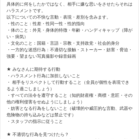
具体的に何をしたかではなく、相手に嫌な思いをさせたらそれは
ハラスメントです。
以下についての不快な言動・表現・差別を含みます。
・性のこと：性差・性同一性・性的指向
・体のこと：外見・身体的特徴・年齢・ハンディキャップ（障が
い・病気）
・文化のこと：国籍・言語・宗教・支持政党・社会的身分
・一方的な迷惑行為：不適切な接触・ストーカー・妨害・脅迫・
強要・望まない写真撮影や録音録画
★ みなさんに期待する行動
・ハラスメント行為に加担しないこと
・ 相手をリスペクトして行動すること（全員が個性を表現でき
るよう過ごしましょう）
・すべての法令を遵守すること（知的財産権・商標・意匠・その
他の権利侵害をせぬようにしましょう）
・妨害となる行為をしないこと（破壊的や威圧的な言動、武器や
危険物の持ち込みなどは禁止です）
・スタッフの指示に従うこと
★ 不適切な行為を見つけたら？