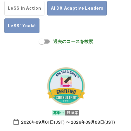
LeSS in Action
AI DX Adaptive Leaders
LeSS' Yoaké
過去のコースを検索
募集中
残18席
date_range
2026年09月01日(JST) 〜 2026年09月03日(JST)