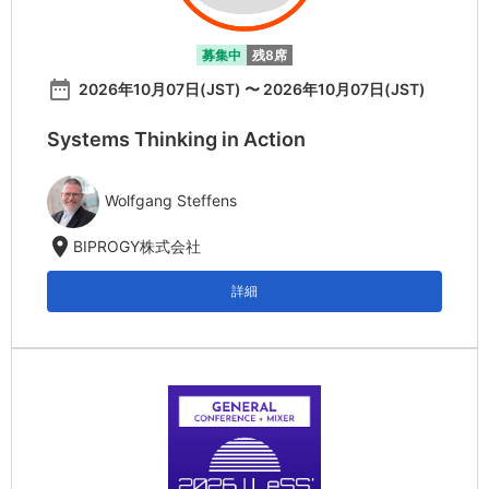
募集中
残8席
date_range
2026年10月07日(JST) 〜 2026年10月07日(JST)
Systems Thinking in Action
Wolfgang Steffens
location_on
BIPROGY株式会社
詳細