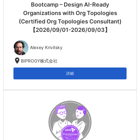
Bootcamp – Design AI-Ready
Organizations with Org Topologies
(Certified Org Topologies Consultant)
【2026/09/01-2026/09/03】
Alexey Krivitsky
location_on
BIPROGY株式会社
詳細