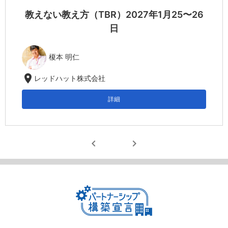
教えない教え方（TBR）2027年1月25〜26
日
榎本 明仁
location_on
レッドハット株式会社
詳細
chevron_left
chevron_right