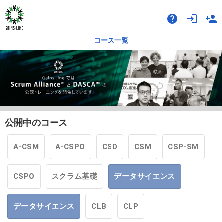
help
login
person_add
コース一覧
公開中のコース
A-CSM
A-CSPO
CSD
CSM
CSP-SM
CSPO
スクラム基礎
データサイエンス
データサイエンス
CLB
CLP