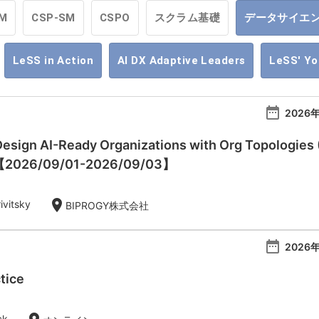
M
CSP-SM
CSPO
スクラム基礎
データサイエ
LeSS in Action
AI DX Adaptive Leaders
LeSS' Y
date_range
2026年
esign AI-Ready Organizations with Org Topologies 
)【2026/09/01-2026/09/03】
location_on
ivitsky
BIPROGY株式会社
date_range
2026年
tice
ck