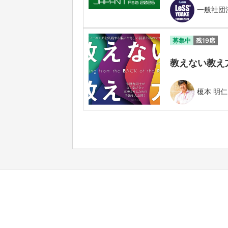
一般社団法人
募集中
残19席
教えない教え方
榎本 明仁