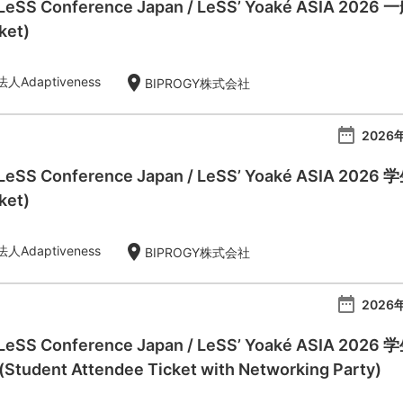
 LeSS Conference Japan / LeSS’ Yoaké ASIA 20
ket)
location_on
Adaptiveness
BIPROGY株式会社
date_range
2026年
 LeSS Conference Japan / LeSS’ Yoaké ASIA 20
ket)
location_on
Adaptiveness
BIPROGY株式会社
date_range
2026年
l LeSS Conference Japan / LeSS’ Yoaké AS
dent Attendee Ticket with Networking Party)