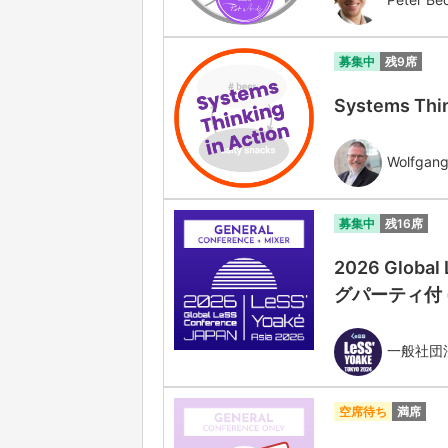
募集中
残9席
Systems Thin
Wolfgang
募集中
残16席
2026 Globa
グパーティ付 (Gen
一般社団法人
空席待ち
満席