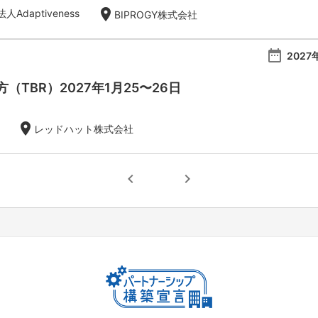
location_on
Adaptiveness
BIPROGY株式会社
date_range
2027
（TBR）2027年1月25〜26日
location_on
レッドハット株式会社
chevron_left
chevron_right