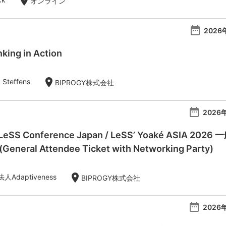
location_on
オンライン
date_range
2026
king in Action
location_on
 Steffens
BIPROGY株式会社
date_range
2026年
l LeSS Conference Japan / LeSS’ Yoaké AS
eral Attendee Ticket with Networking Party)
location_on
Adaptiveness
BIPROGY株式会社
date_range
2026年