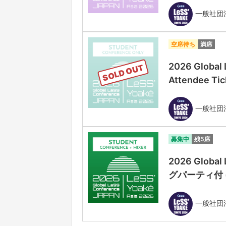
一般社団法人
空席待ち
満席
2026 Global
SOLD OUT
Attendee Tic
一般社団法人
募集中
残5席
2026 Globa
グパーティ付 (Stu
一般社団法人