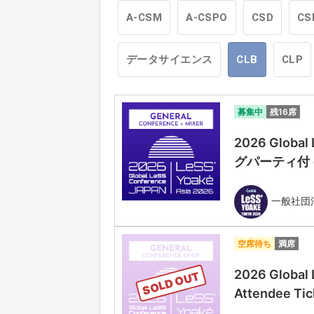
A-CSM
A-CSPO
CSD
CS
データサイエンス
CLB
CLP
募集中
残16席
2026 Globa
グパーティ付 (Gen
一般社団法人
空席待ち
満席
2026 Global
SOLD OUT
Attendee Tic