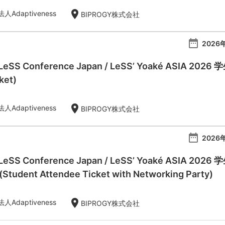
location_on
Adaptiveness
BIPROGY株式会社
date_range
2026年
 LeSS Conference Japan / LeSS’ Yoaké ASIA 20
ket)
location_on
Adaptiveness
BIPROGY株式会社
date_range
2026年
l LeSS Conference Japan / LeSS’ Yoaké AS
dent Attendee Ticket with Networking Party)
location_on
Adaptiveness
BIPROGY株式会社