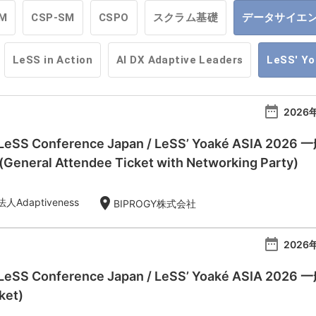
M
CSP-SM
CSPO
スクラム基礎
データサイエ
LeSS in Action
AI DX Adaptive Leaders
LeSS' Y
date_range
2026年
l LeSS Conference Japan / LeSS’ Yoaké AS
eral Attendee Ticket with Networking Party)
location_on
Adaptiveness
BIPROGY株式会社
date_range
2026年
 LeSS Conference Japan / LeSS’ Yoaké ASIA 20
ket)