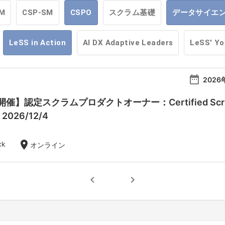
M
CSP-SM
CSPO
スクラム基礎
データサイエ
LeSS in Action
AI DX Adaptive Leaders
LeSS' Y
date_range
2026
】認定スクラムプロダクトオーナー：Certified Scrum Pr
- 2026/12/4
location_on
ck
オンライン
chevron_left
chevron_right