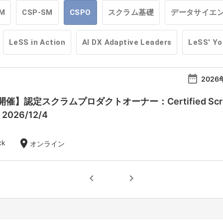
M
CSP-SM
CSPO
スクラム基礎
データサイエ
LeSS in Action
AI DX Adaptive Leaders
LeSS' Y
date_range
2026
】認定スクラムプロダクトオーナー：Certified Scrum Pr
- 2026/12/4
location_on
ck
オンライン
chevron_left
chevron_right