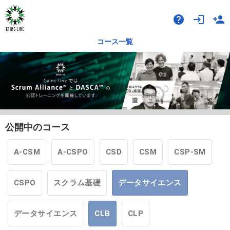
help
login
person_add
コース一覧
公開中のコース
A-CSM
A-CSPO
CSD
CSM
CSP-SM
CSPO
スクラム基礎
データサイエンス
データサイエンス
CLB
CLP