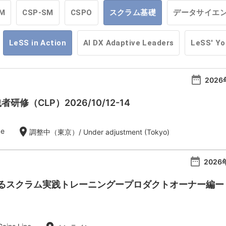
M
CSP-SM
CSPO
スクラム基礎
データサイエ
LeSS in Action
AI DX Adaptive Leaders
LeSS' Y
date_range
2026
者研修（CLP）2026/10/12-14
location_on
de
調整中（東京）/ Under adjustment (Tokyo)
date_range
2026
スクラム実践トレーニングープロダクトオーナー編ー【20