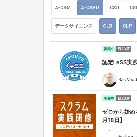
A-CSM
A-CSPO
CSD
CS
データサイエンス
CLB
CLP
募集中
残23席
認定LeSS実践
Bas Vod
募集中
残20席
ゼロから始める
月18日】