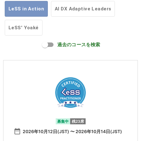
LeSS in Action
AI DX Adaptive Leaders
LeSS' Yoaké
過去のコースを検索
募集中
残23席
date_range
2026年10月12日(JST) 〜 2026年10月14日(JST)