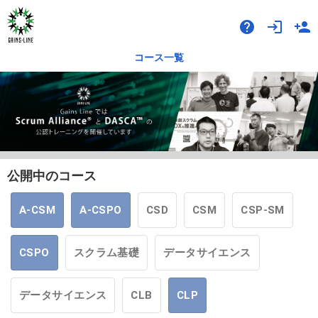
help
login
person_add
コース一覧
公開中のコース
A-CSM
A-CSPO
CSD
CSM
CSP-SM
CSPO
スクラム基礎
データサイエンス
データサイエンス
CLB
CLP