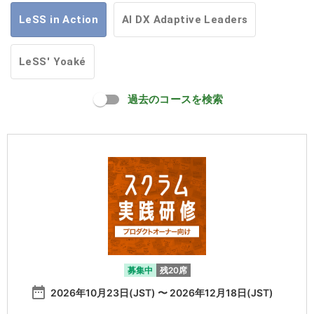
LeSS in Action
AI DX Adaptive Leaders
LeSS' Yoaké
過去のコースを検索
募集中
残20席
date_range
2026年10月23日(JST) 〜 2026年12月18日(JST)