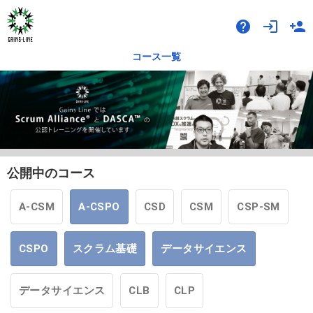
help
login
person_add
コース一覧
公開中のコース
A-CSM
A-CSPO
CSD
CSM
CSP-SM
CSPO
スクラム基礎
データサイエンス
データサイエンス
CLB
CLP