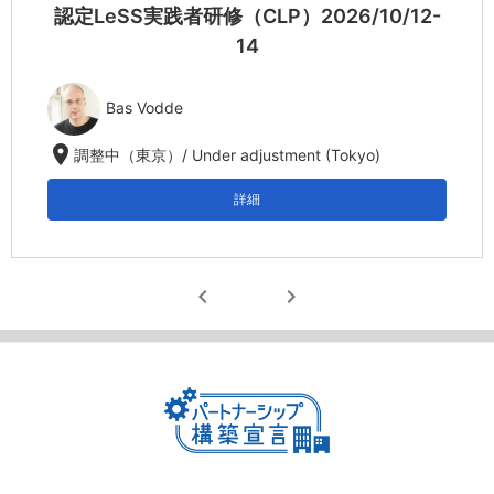
認定LeSS実践者研修（CLP）2026/10/12-
14
Bas Vodde
location_on
調整中（東京）/ Under adjustment (Tokyo)
詳細
chevron_left
chevron_right