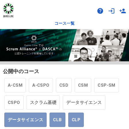
help
login
person_add
コース一覧
公開中のコース
A-CSM
A-CSPO
CSD
CSM
CSP-SM
CSPO
スクラム基礎
データサイエンス
データサイエンス
CLB
CLP