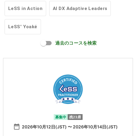
LeSS in Action
AI DX Adaptive Leaders
LeSS' Yoaké
過去のコースを検索
募集中
残23席
date_range
2026年10月12日(JST) 〜 2026年10月14日(JST)