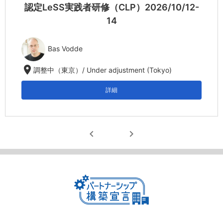
認定LeSS実践者研修（CLP）2026/10/12-
14
Bas Vodde
location_on
調整中（東京）/ Under adjustment (Tokyo)
詳細
chevron_left
chevron_right