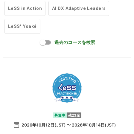
LeSS in Action
AI DX Adaptive Leaders
LeSS' Yoaké
過去のコースを検索
募集中
残23席
date_range
2026年10月12日(JST) 〜 2026年10月14日(JST)