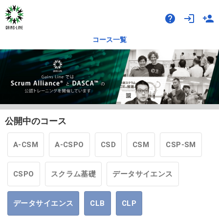
help
login
person_add
コース一覧
公開中のコース
A-CSM
A-CSPO
CSD
CSM
CSP-SM
CSPO
スクラム基礎
データサイエンス
データサイエンス
CLB
CLP