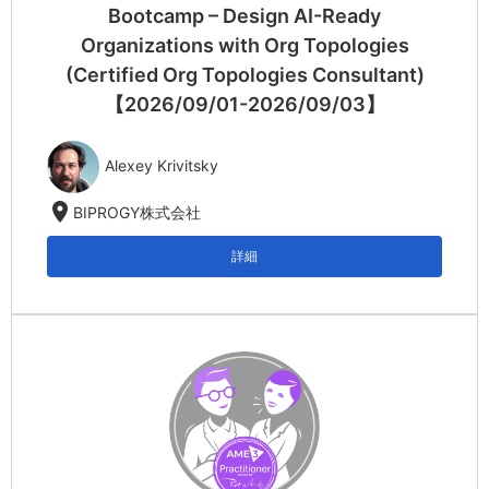
Bootcamp – Design AI-Ready
Organizations with Org Topologies
(Certified Org Topologies Consultant)
【2026/09/01-2026/09/03】
Alexey Krivitsky
location_on
BIPROGY株式会社
詳細