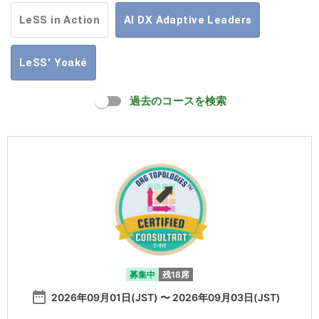
LeSS in Action
AI DX Adaptive Leaders
LeSS' Yoaké
過去のコースを検索
募集中
残18席
date_range
2026年09月01日(JST) 〜 2026年09月03日(JST)