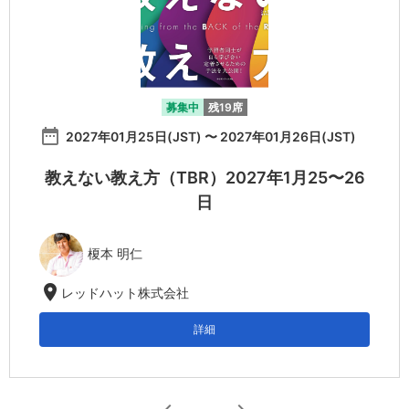
募集中
残19席
date_range
2027年01月25日(JST) 〜 2027年01月26日(JST)
教えない教え方（TBR）2027年1月25〜26
日
榎本 明仁
location_on
レッドハット株式会社
詳細