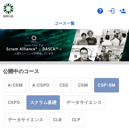
help
login
person_add
コース一覧
公開中のコース
A-CSM
A-CSPO
CSD
CSM
CSP-SM
CSPO
スクラム基礎
データサイエンス
データサイエンス
CLB
CLP