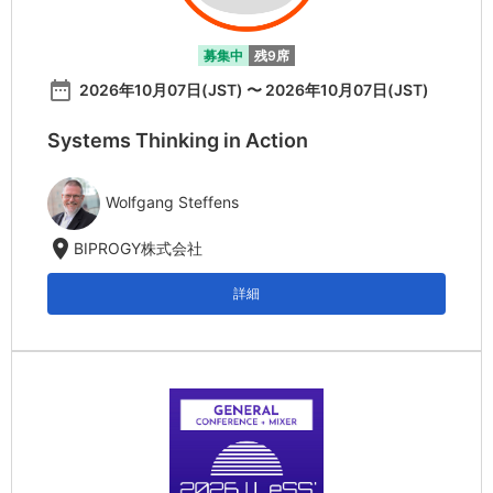
募集中
残9席
date_range
2026年10月07日(JST) 〜 2026年10月07日(JST)
Systems Thinking in Action
Wolfgang Steffens
location_on
BIPROGY株式会社
詳細