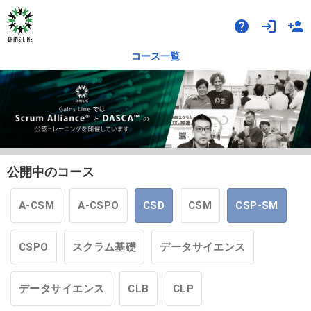
help
login
person_add
コース一覧
公開中のコース
A-CSM
A-CSPO
CSD
CSM
CSP-SM
CSPO
スクラム基礎
データサイエンス
データサイエンス
CLB
CLP