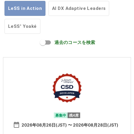
LeSS in Action
AI DX Adaptive Leaders
LeSS' Yoaké
過去のコースを検索
募集中
残4席
date_range
2026年08月26日(JST) 〜 2026年08月28日(JST)