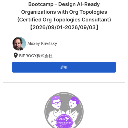
Bootcamp – Design AI-Ready
Organizations with Org Topologies
(Certified Org Topologies Consultant)
【2026/09/01-2026/09/03】
Alexey Krivitsky
location_on
BIPROGY株式会社
詳細