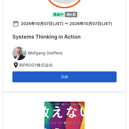
募集中
残9席
date_range
2026年10月07日(JST) 〜 2026年10月07日(JST)
Systems Thinking in Action
Wolfgang Steffens
location_on
BIPROGY株式会社
詳細