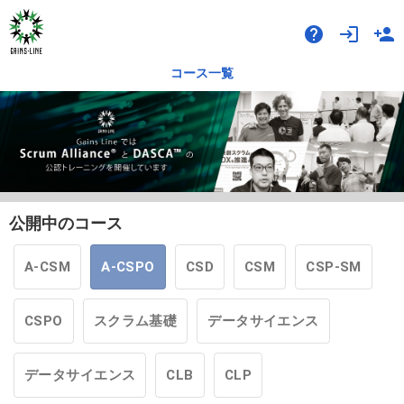
help
login
person_add
コース一覧
公開中のコース
A-CSM
A-CSPO
CSD
CSM
CSP-SM
CSPO
スクラム基礎
データサイエンス
データサイエンス
CLB
CLP