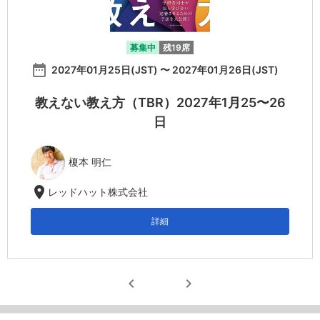
募集中
残19席
date_range
2027年01月25日(JST) 〜 2027年01月26日(JST)
教えない教え方（TBR）2027年1月25〜26
日
榎本 明仁
location_on
レッドハット株式会社
詳細
chevron_left
chevron_right