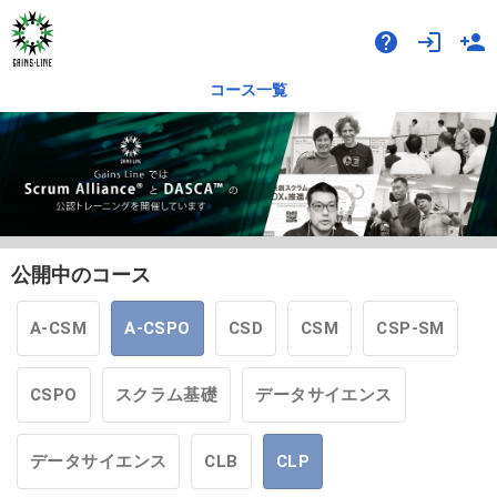
help
login
person_add
コース一覧
公開中のコース
A-CSM
A-CSPO
CSD
CSM
CSP-SM
CSPO
スクラム基礎
データサイエンス
データサイエンス
CLB
CLP