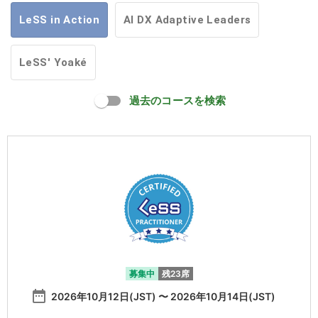
LeSS in Action
AI DX Adaptive Leaders
LeSS' Yoaké
過去のコースを検索
募集中
残23席
date_range
2026年10月12日(JST) 〜 2026年10月14日(JST)