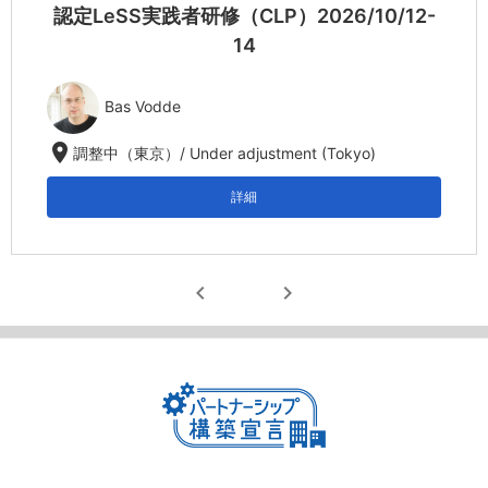
認定LeSS実践者研修（CLP）2026/10/12-
14
Bas Vodde
location_on
調整中（東京）/ Under adjustment (Tokyo)
詳細
chevron_left
chevron_right