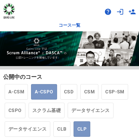
help
login
person_add
コース一覧
公開中のコース
A-CSM
A-CSPO
CSD
CSM
CSP-SM
CSPO
スクラム基礎
データサイエンス
データサイエンス
CLB
CLP