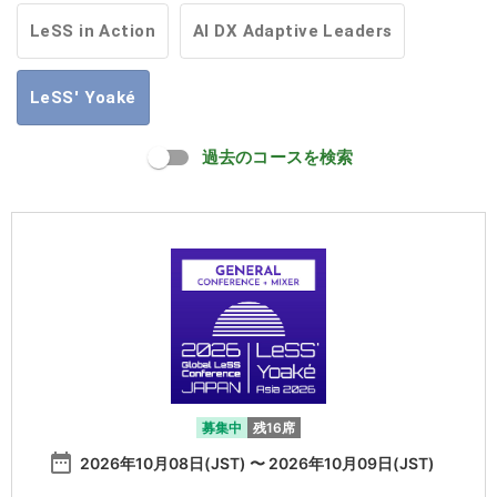
LeSS in Action
AI DX Adaptive Leaders
LeSS' Yoaké
過去のコースを検索
募集中
残16席
date_range
2026年10月08日(JST) 〜 2026年10月09日(JST)