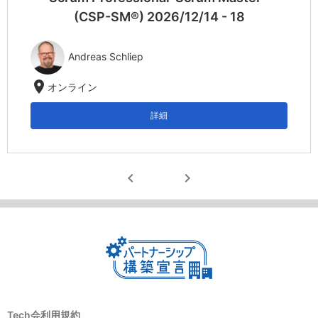
(CSP-SM®) 2026/12/14 - 18
Andreas Schliep
location_on
オンライン
詳細
chevron_left
chevron_right
Tech会利用規約