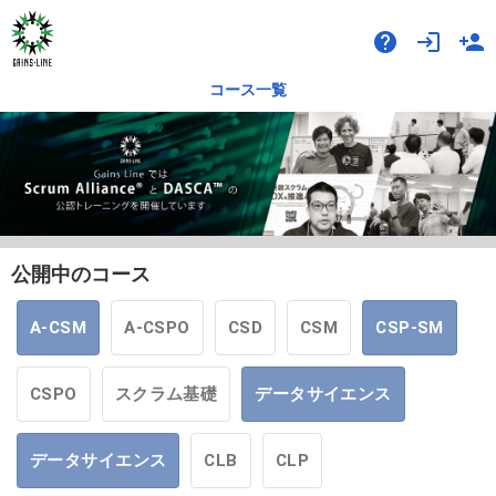
help
login
person_add
コース一覧
公開中のコース
A-CSM
A-CSPO
CSD
CSM
CSP-SM
CSPO
スクラム基礎
データサイエンス
データサイエンス
CLB
CLP