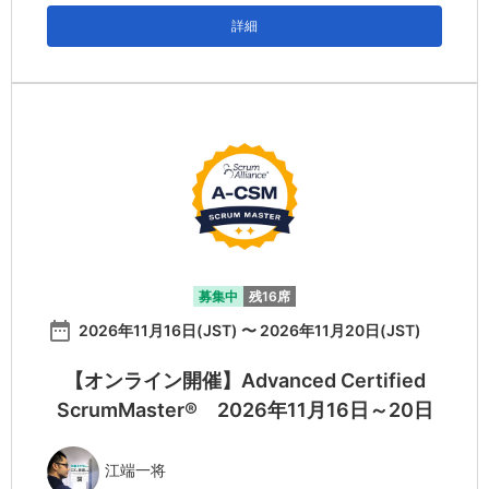
詳細
募集中
残16席
date_range
2026年11月16日(JST) 〜 2026年11月20日(JST)
【オンライン開催】Advanced Certified
ScrumMaster® 2026年11月16日～20日
江端一将