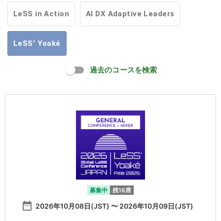
LeSS in Action
AI DX Adaptive Leaders
LeSS' Yoaké
過去のコースを検索
募集中
残16席
date_range
2026年10月08日(JST) 〜 2026年10月09日(JST)