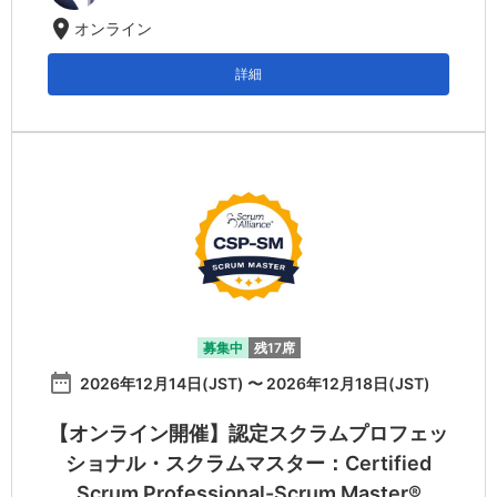
location_on
オンライン
詳細
募集中
残17席
date_range
2026年12月14日(JST) 〜 2026年12月18日(JST)
【オンライン開催】認定スクラムプロフェッ
ショナル・スクラムマスター：Certified
Scrum Professional-Scrum Master®