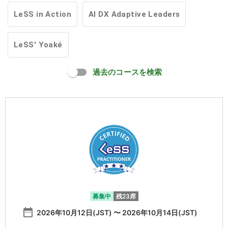
LeSS in Action
AI DX Adaptive Leaders
LeSS' Yoaké
過去のコースを検索
募集中
残23席
date_range
2026年10月12日(JST) 〜 2026年10月14日(JST)