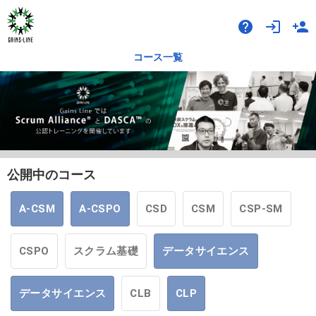
help
login
person_add
コース一覧
公開中のコース
A-CSM
A-CSPO
CSD
CSM
CSP-SM
CSPO
スクラム基礎
データサイエンス
データサイエンス
CLB
CLP