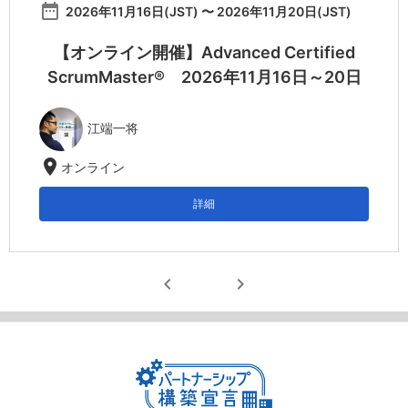
date_range
2026年11月16日(JST) 〜 2026年11月20日(JST)
【オンライン開催】Advanced Certified
ScrumMaster® 2026年11月16日～20日
江端一将
location_on
オンライン
詳細
chevron_left
chevron_right