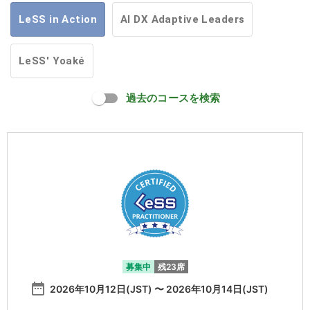
LeSS in Action
AI DX Adaptive Leaders
LeSS' Yoaké
過去のコースを検索
募集中
残23席
date_range
2026年10月12日(JST) 〜 2026年10月14日(JST)