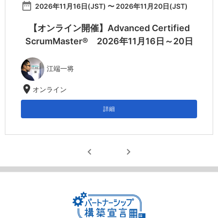
date_range
2026年11月16日(JST) 〜 2026年11月20日(JST)
【オンライン開催】Advanced Certified
ScrumMaster® 2026年11月16日～20日
江端一将
location_on
オンライン
詳細
chevron_left
chevron_right