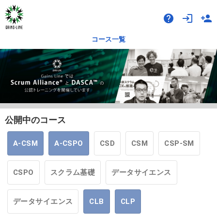
help
login
person_add
コース一覧
公開中のコース
A-CSM
A-CSPO
CSD
CSM
CSP-SM
CSPO
スクラム基礎
データサイエンス
データサイエンス
CLB
CLP