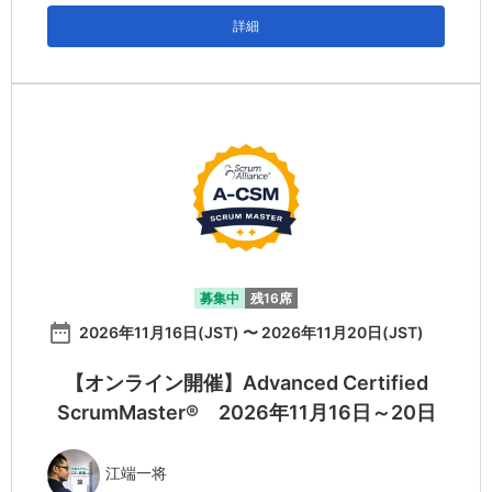
詳細
募集中
残16席
date_range
2026年11月16日(JST) 〜 2026年11月20日(JST)
【オンライン開催】Advanced Certified
ScrumMaster® 2026年11月16日～20日
江端一将