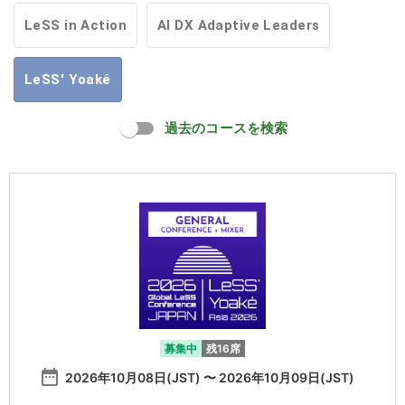
LeSS in Action
AI DX Adaptive Leaders
LeSS' Yoaké
過去のコースを検索
募集中
残16席
date_range
2026年10月08日(JST) 〜 2026年10月09日(JST)