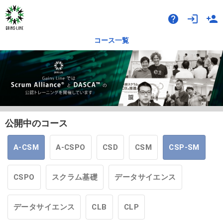
help
login
person_add
コース一覧
公開中のコース
A-CSM
A-CSPO
CSD
CSM
CSP-SM
CSPO
スクラム基礎
データサイエンス
データサイエンス
CLB
CLP