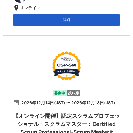
location_on
オンライン
詳細
募集中
残17席
date_range
2026年12月14日(JST) 〜 2026年12月18日(JST)
【オンライン開催】認定スクラムプロフェッ
ショナル・スクラムマスター：Certified
Scrum Professional-Scrum Master®