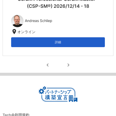
(CSP-SM®) 2026/12/14 - 18
Andreas Schliep
location_on
オンライン
詳細
chevron_left
chevron_right
Tech会利用規約