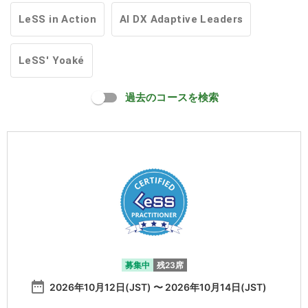
LeSS in Action
AI DX Adaptive Leaders
LeSS' Yoaké
過去のコースを検索
募集中
残23席
date_range
2026年10月12日(JST) 〜 2026年10月14日(JST)