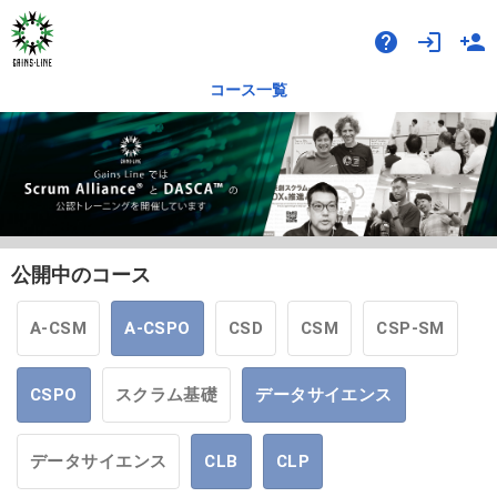
help
login
person_add
コース一覧
公開中のコース
A-CSM
A-CSPO
CSD
CSM
CSP-SM
CSPO
スクラム基礎
データサイエンス
データサイエンス
CLB
CLP