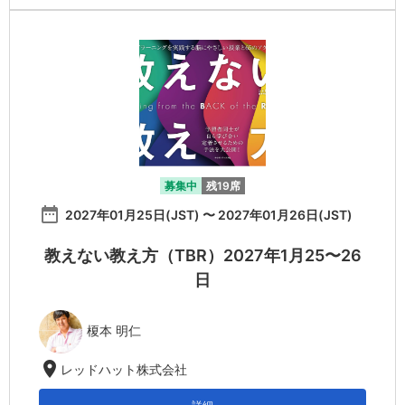
募集中
残19席
date_range
2027年01月25日(JST) 〜 2027年01月26日(JST)
教えない教え方（TBR）2027年1月25〜26
日
榎本 明仁
location_on
レッドハット株式会社