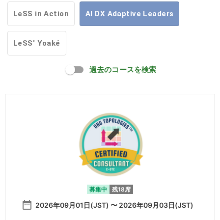
LeSS in Action
AI DX Adaptive Leaders
LeSS' Yoaké
過去のコースを検索
募集中
残18席
date_range
2026年09月01日(JST) 〜 2026年09月03日(JST)