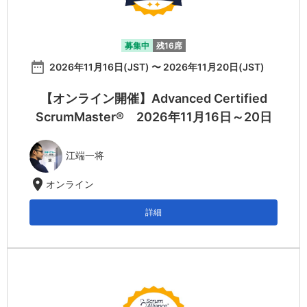
募集中
残16席
date_range
2026年11月16日(JST) 〜 2026年11月20日(JST)
【オンライン開催】Advanced Certified
ScrumMaster® 2026年11月16日～20日
江端一将
location_on
オンライン
詳細