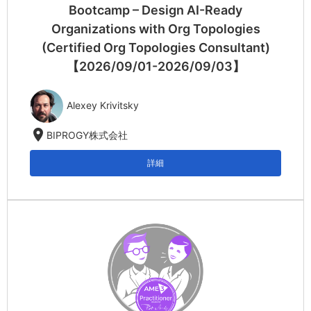
Bootcamp – Design AI-Ready
Organizations with Org Topologies
(Certified Org Topologies Consultant)
【2026/09/01-2026/09/03】
Alexey Krivitsky
location_on
BIPROGY株式会社
詳細