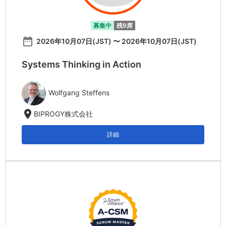
募集中
残9席
date_range
2026年10月07日(JST) 〜 2026年10月07日(JST)
Systems Thinking in Action
Wolfgang Steffens
location_on
BIPROGY株式会社
詳細