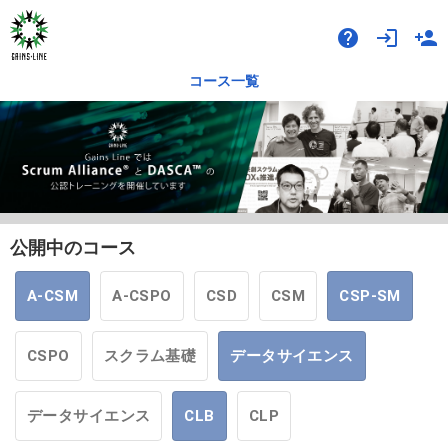
help
login
person_add
コース一覧
公開中のコース
A-CSM
A-CSPO
CSD
CSM
CSP-SM
CSPO
スクラム基礎
データサイエンス
データサイエンス
CLB
CLP