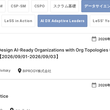
M
CSP-SM
CSPO
スクラム基礎
データサイエ
LeSS in Action
AI DX Adaptive Leaders
LeSS' Y
date_range
2026年
esign AI-Ready Organizations with Org Topologies 
)【2026/09/01-2026/09/03】
location_on
ivitsky
BIPROGY株式会社
date_range
2026年
tice
ck