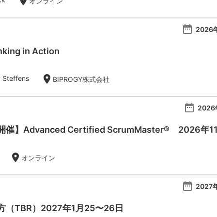
location_on
オンライン
date_range
2026
king in Action
location_on
 Steffens
BIPROGY株式会社
date_range
2026
Advanced Certified ScrumMaster® 2026年
location_on
オンライン
date_range
2027
（TBR）2027年1月25〜26日