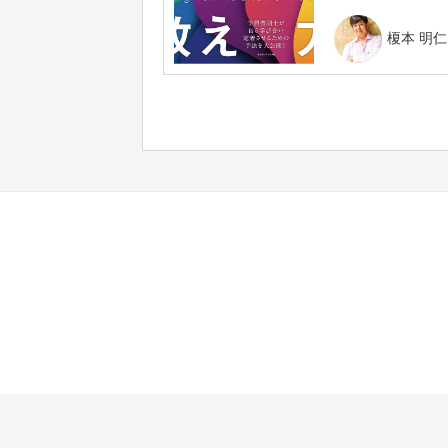
榎本 明仁