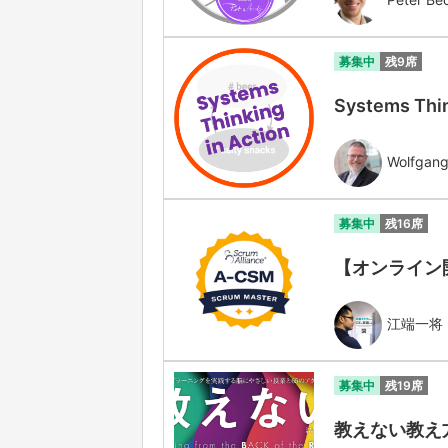
募集中
残9席
Systems Thin
Wolfgang
募集中
残16席
【オンライン開催】
江端一将
募集中
残19席
教えない教え方