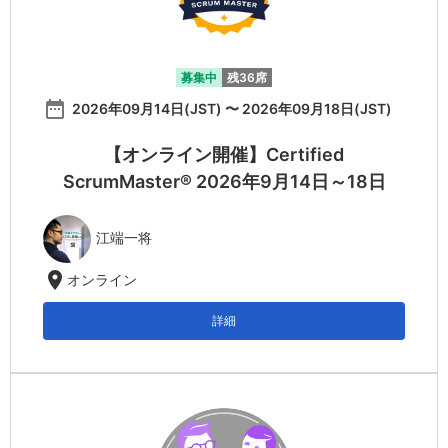
募集中
残36席
date_range
2026年09月14日(JST) 〜 2026年09月18日(JST)
【オンライン開催】Certified
ScrumMaster® 2026年9月14日～18日
江端一将
location_on
オンライン
詳細