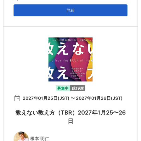
詳細
募集中
残19席
date_range
2027年01月25日(JST) 〜 2027年01月26日(JST)
教えない教え方（TBR）2027年1月25〜26
日
榎本 明仁