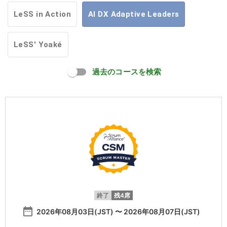
LeSS in Action
AI DX Adaptive Leaders
LeSS' Yoaké
過去のコースを検索
終了
残4席
date_range
2026年08月03日(JST) 〜 2026年08月07日(JST)