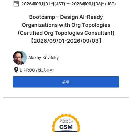
date_range
2026年09月01日(JST) 〜 2026年09月03日(JST)
Bootcamp – Design AI-Ready
Organizations with Org Topologies
(Certified Org Topologies Consultant)
【2026/09/01-2026/09/03】
Alexey Krivitsky
location_on
BIPROGY株式会社
詳細