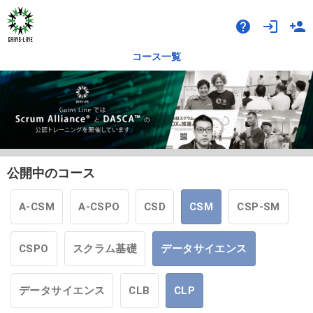
help
login
person_add
コース一覧
公開中のコース
A-CSM
A-CSPO
CSD
CSM
CSP-SM
CSPO
スクラム基礎
データサイエンス
データサイエンス
CLB
CLP