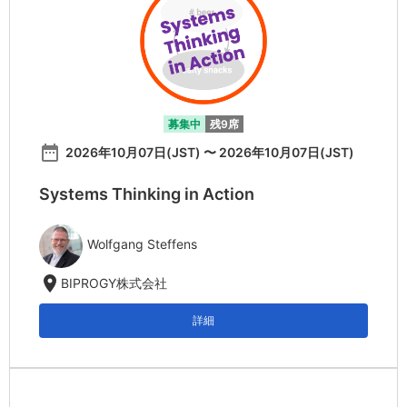
募集中
残9席
date_range
2026年10月07日(JST) 〜 2026年10月07日(JST)
Systems Thinking in Action
Wolfgang Steffens
location_on
BIPROGY株式会社
詳細