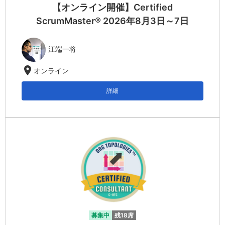
【オンライン開催】Certified
ScrumMaster® 2026年8月3日～7日
江端一将
location_on
オンライン
詳細
募集中
残18席