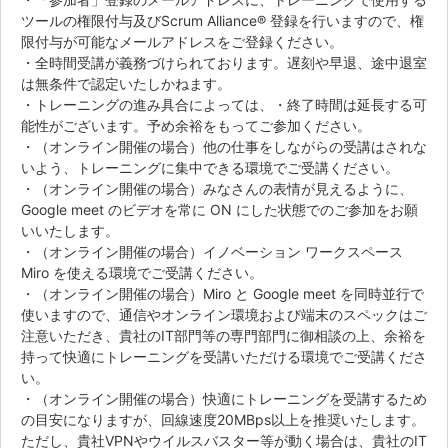
ツールの権限付与及びScrum Alliance® 登録を行いますので、権
限付与が可能なメールアドレスをご登録ください。
・全時間受講が義務づけられております。遅刻や早退、途中退室
は無条件で認定いたしかねます。
・トレーニングの進み具合によっては、・終了時間は延長する可
能性がございます。予め余裕をもってご参加ください。
・（オンライン開催の場合）他の仕事をしながらの受講はされな
いよう、トレーニングに集中できる環境でご受講ください。
・（オンライン開催の場合）みなさんの表情が見えるように、
Google meet のビデオを常に ON にした状態でのご参加をお願
いいたします。
・（オンライン開催の場合）イノベーション ワークスペース
Miro を使える環境でご受講ください。
・（オンライン開催の場合）Miro と Google meet を同時並行で
使いますので、通信やオンライン環境および端末のスペックはご
注意いただき、貴社のIT部門等の専門部門に御相談の上、余裕を
持って快適にトレーニングを受講いただける環境でご受講くださ
い。
・（オンライン開催の場合）快適にトレーニングを受講するため
の目安になりますが、回線速度20MBps以上を推奨いたします。
ただし、貴社VPNやウイルスバスター等が動く場合は、貴社のIT