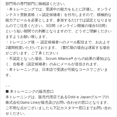
部門等の専門部門に御相談ください。
・本トレーニングでは、受講中の能力をもとに評価し、オンライ
ンテスト受験資格（＝認定候補者）を付与しますので、積極的な
能力アピールを必要とします。参加するだけでは認定となりませ
んのでご注意ください。3日間（オンライン開催の場合5日間）
という短い期間での判断となりますので、どうぞご理解ください
ますようお願い致します。
・トレーニング後 ～ 認定候補者へのメール配信まで、おおよそ
2週間程度いただいております。（繁忙期の場合は遅延する場合
がございます。ご了承ください）
・不認定となった場合、Scrum Alliance® からの結果の通知はな
く、合格者（認定候補者）のみにメールが送信されます。
・本トレーニングは、日本語で受講が可能なコースでございま
す。
- -
■ 本トレーニングの販売窓口
本トレーニングは、販売代理店であるOdd-e Japanグループの
株式会社Gains Lineが販売及びお問い合わせの窓口となります。
ご不明な点がございましたら下記カスタマー窓口までお問い合わ
せください。