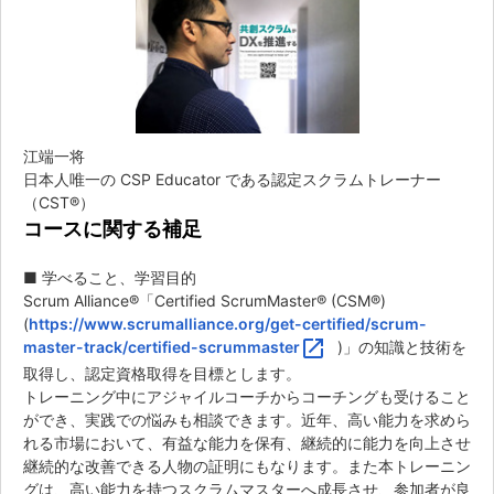
江端一将
日本人唯一の CSP Educator である認定スクラムトレーナー
（CST®）
コースに関する補足
■ 学べること、学習目的
Scrum Alliance®「Certified ScrumMaster® (CSM®)
(
https://www.scrumalliance.org/get-certified/scrum-
open_in_new
master-track/certified-scrummaster
)」の知識と技術を
取得し、認定資格取得を目標とします。
トレーニング中にアジャイルコーチからコーチングも受けること
ができ、実践での悩みも相談できます。近年、高い能力を求めら
れる市場において、有益な能力を保有、継続的に能力を向上させ
継続的な改善できる人物の証明にもなります。また本トレーニン
グは、高い能力を持つスクラムマスターへ成長させ、参加者が良