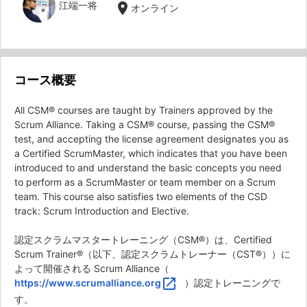
江端一将
location_on
オンライン
コース概要
All CSM® courses are taught by Trainers approved by the
Scrum Alliance. Taking a CSM® course, passing the CSM®
test, and accepting the license agreement designates you as
a Certified ScrumMaster, which indicates that you have been
introduced to and understand the basic concepts you need
to perform as a ScrumMaster or team member on a Scrum
team. This course also satisfies two elements of the CSD
track: Scrum Introduction and Elective.
認定スクラムマスタートレーニング（CSM®）は、Certified
Scrum Trainer®（以下、認定スクラムトレーナー（CST®））に
よって開催される Scrum Alliance（
open_in_new
https://www.scrumalliance.org
）認定トレーニングで
す。