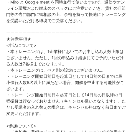
・Miro と Google meet を同時並行で使いますので、通信やオン
ライン環境および端末のスペックはご注意いただき、貴社のIT部
門等の専門部門に御相談の上、余裕を持って快適にトレーニング
を受講いただける環境でご受講ください。
ーーーーーーーーーーーーーーーーーーーーー
★注意事項★
<申込について>
・本トレーニングは、1企業様においてのお申し込み人数上限は
ございません。ただし、1回の申込み手続きにてご予約いただけ
る人数は7名様までとなります。
・本トレーニングは、ペア割の設定はございません。
・トレーニング開始日前日を起算日として14日前の日までに最
小催行人数8名以上に満たない場合、開催を中止する可能性がご
ざいます。
・トレーニング開始日前日を起算日として14日前の日以降の日
程振替は行なっておりません（キャンセル扱いとなります）。た
だし受講者の入れ替えの場合は、キャンセル料はなく前日までご
変更いただけます。
<参加について>
・「参加者」登録のメールアドレスに、トレーニングで使用する