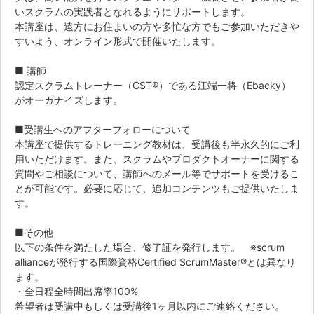
いスクラムの実践者となれるようにサポートします。
本講座は、遠方にお住まいの方や多忙な方でもご参加いただきや
すいよう、オンライン形式で開催いたします。
■ 講師
認定スクラムトレーナー（CST®）である江端一将（Ebacky）
がオーガナイズします。
■受講生へのアフターフォローについて
本講座で提供するトレーニング教材は、受講後も半永久的にご利
用いただけます。また、スクラムやプロダクトオーナーに関する
質問やご相談について、講師へのメール等でサポートを受けるこ
とが可能です。必要に応じて、追加コンテンツもご提供いたしま
す。
■その他
以下の条件を満たした場合、修了証を発行します。 ※scrum
allianceが発行する国際資格Certified ScrumMaster®とは異なり
ます。
・全日程全時間出席率100%
希望者は受講中もしくは受講後1ヶ月以内にご連絡ください。