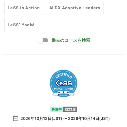
LeSS in Action
AI DX Adaptive Leaders
LeSS' Yoaké
過去のコースを検索
募集中
残23席
date_range
2026年10月12日(JST) 〜 2026年10月14日(JST)