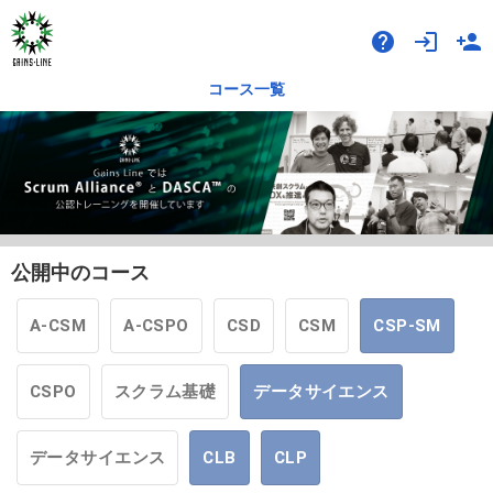
help
login
person_add
コース一覧
公開中のコース
A-CSM
A-CSPO
CSD
CSM
CSP-SM
CSPO
スクラム基礎
データサイエンス
データサイエンス
CLB
CLP