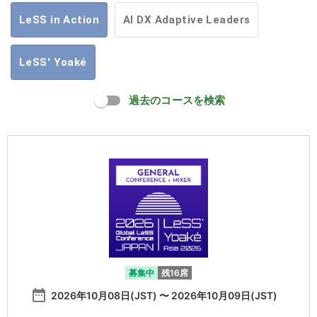
LeSS in Action
AI DX Adaptive Leaders
LeSS' Yoaké
過去のコースを検索
募集中
残16席
date_range
2026年10月08日(JST) 〜 2026年10月09日(JST)