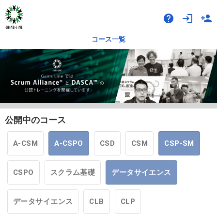
help
login
person_add
コース一覧
公開中のコース
A-CSM
A-CSPO
CSD
CSM
CSP-SM
CSPO
スクラム基礎
データサイエンス
データサイエンス
CLB
CLP