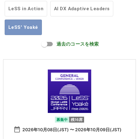
LeSS in Action
AI DX Adaptive Leaders
LeSS' Yoaké
過去のコースを検索
募集中
残16席
date_range
2026年10月08日(JST) 〜 2026年10月09日(JST)