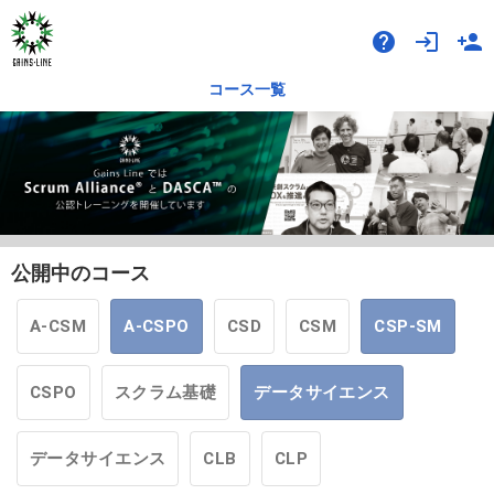
help
login
person_add
コース一覧
公開中のコース
A-CSM
A-CSPO
CSD
CSM
CSP-SM
CSPO
スクラム基礎
データサイエンス
データサイエンス
CLB
CLP