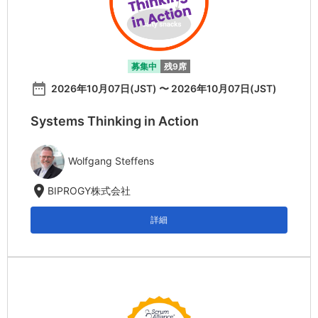
募集中
残9席
date_range
2026年10月07日(JST) 〜 2026年10月07日(JST)
Systems Thinking in Action
Wolfgang Steffens
location_on
BIPROGY株式会社
詳細