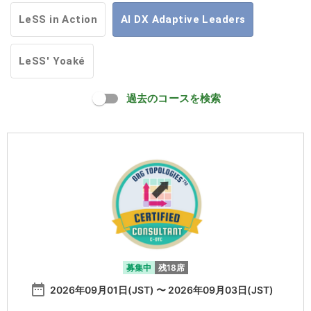
LeSS in Action
AI DX Adaptive Leaders
LeSS' Yoaké
過去のコースを検索
募集中
残18席
date_range
2026年09月01日(JST) 〜 2026年09月03日(JST)