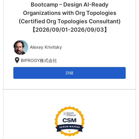
Bootcamp – Design AI-Ready
Organizations with Org Topologies
(Certified Org Topologies Consultant)
【2026/09/01-2026/09/03】
Alexey Krivitsky
location_on
BIPROGY株式会社
詳細