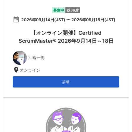
募集中
残36席
date_range
2026年09月14日(JST) 〜 2026年09月18日(JST)
【オンライン開催】Certified
ScrumMaster® 2026年9月14日～18日
江端一将
location_on
オンライン
詳細