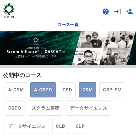
help
login
person_add
コース一覧
公開中のコース
A-CSM
A-CSPO
CSD
CSM
CSP-SM
CSPO
スクラム基礎
データサイエンス
データサイエンス
CLB
CLP