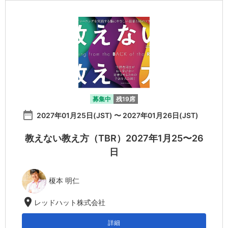
募集中
残19席
date_range
2027年01月25日(JST) 〜 2027年01月26日(JST)
教えない教え方（TBR）2027年1月25〜26
日
榎本 明仁
location_on
レッドハット株式会社
詳細