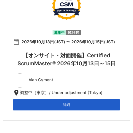
募集中
残26席
date_range
2026年10月13日(JST) 〜 2026年10月15日(JST)
【オンサイト・対面開催】Certified
ScrumMaster® 2026年10月13日～15日
Alan Cyment
location_on
調整中（東京）/ Under adjustment (Tokyo)
詳細