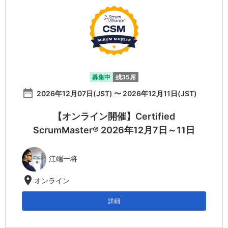
募集中
残35席
date_range
2026年12月07日(JST) 〜 2026年12月11日(JST)
【オンライン開催】Certified
ScrumMaster® 2026年12月7日～11日
江端一将
location_on
オンライン
詳細