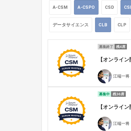
A-CSM
A-CSPO
CSD
CS
データサイエンス
CLB
CLP
募集終了
残4席
【オンライン開催】
江端一将
募集中
残36席
【オンライン開催】
江端一将