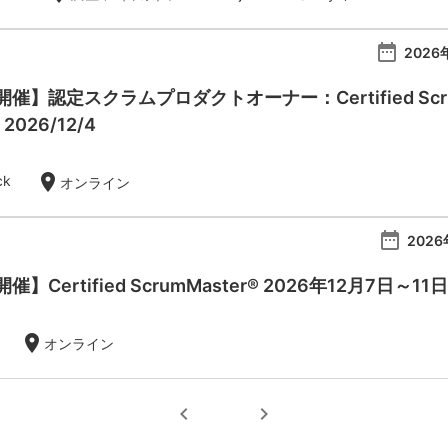
date_range
2026
】認定スクラムプロダクトオーナー：Certified Scrum Pr
- 2026/12/4
location_on
ck
オンライン
date_range
2026
Certified ScrumMaster® 2026年12月7日～11日
location_on
オンライン
chevron_left
chevron_right