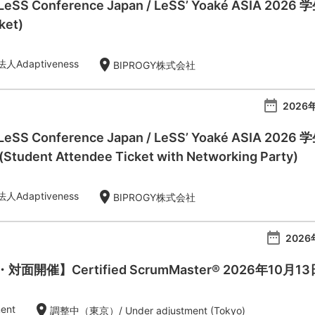
 LeSS Conference Japan / LeSS’ Yoaké ASIA 20
ket)
location_on
Adaptiveness
BIPROGY株式会社
date_range
2026年
l LeSS Conference Japan / LeSS’ Yoaké AS
dent Attendee Ticket with Networking Party)
location_on
Adaptiveness
BIPROGY株式会社
date_range
2026
開催】Certified ScrumMaster® 2026年10月1
location_on
ent
調整中（東京）/ Under adjustment (Tokyo)