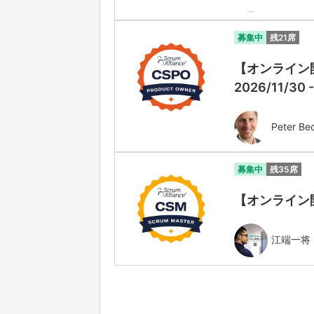
募集中
残21席
【オンライン開催
2026/11/30 
Peter Be
募集中
残35席
【オンライン開催】
江端一将