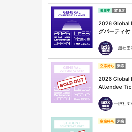
募集中
残16席
2026 Globa
グパーティ付 (Gen
一般社団法人
空席待ち
満席
2026 Global
SOLD OUT
Attendee Tic
一般社団法人
空席待ち
満席