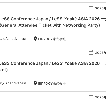
date_range
2026年
l LeSS Conference Japan / LeSS’ Yoaké AS
eral Attendee Ticket with Networking Party)
location_on
Adaptiveness
BIPROGY株式会社
date_range
2026年
 LeSS Conference Japan / LeSS’ Yoaké ASIA 20
ket)
location_on
Adaptiveness
BIPROGY株式会社
date_range
2026年