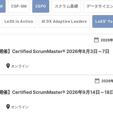
M
CSP-SM
CSPO
スクラム基礎
データサイエ
LeSS in Action
AI DX Adaptive Leaders
LeSS' Y
date_range
2026年
Certified ScrumMaster® 2026年8月3日～7日
location_on
オンライン
date_range
2026年
Certified ScrumMaster® 2026年9月14日～18
location_on
オンライン