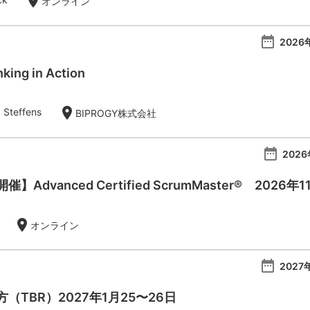
location_on
オンライン
date_range
2026
king in Action
location_on
 Steffens
BIPROGY株式会社
date_range
2026
Advanced Certified ScrumMaster® 2026年
location_on
オンライン
date_range
2027
（TBR）2027年1月25〜26日