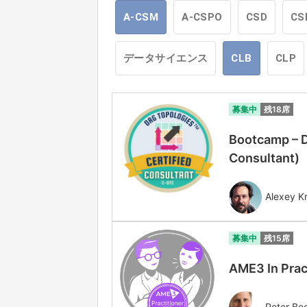
A-CSM
A-CSPO
CSD
CS
データサイエンス
CLB
CLP
募集中
残18席
Bootcamp – D
Consultant
Alexey Kr
募集中
残15席
AME3 In Prac
Peter Be