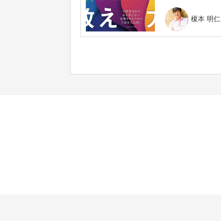
榎本 明仁