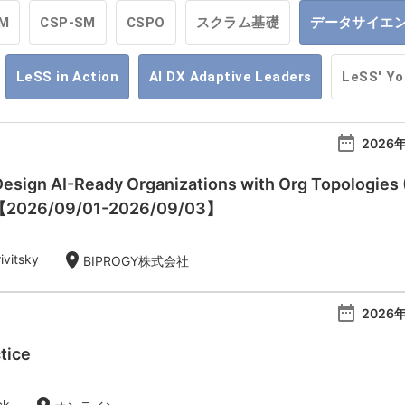
M
CSP-SM
CSPO
スクラム基礎
データサイエ
LeSS in Action
AI DX Adaptive Leaders
LeSS' Y
date_range
2026年
esign AI-Ready Organizations with Org Topologies 
)【2026/09/01-2026/09/03】
location_on
ivitsky
BIPROGY株式会社
date_range
2026年
tice
ck