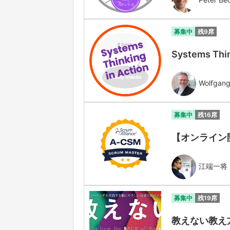
募集中
残9席
Systems Thin
Wolfgang
募集中
残16席
【オンライン開催】
江端一将
募集中
残19席
教えない教え方