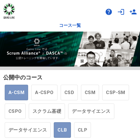
help
login
person_add
コース一覧
公開中のコース
A-CSM
A-CSPO
CSD
CSM
CSP-SM
CSPO
スクラム基礎
データサイエンス
データサイエンス
CLB
CLP