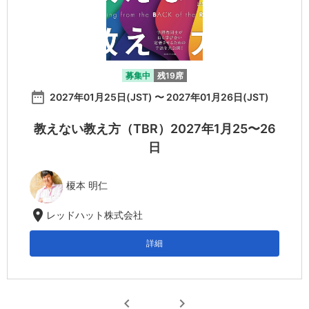
募集中
残19席
date_range
2027年01月25日(JST) 〜 2027年01月26日(JST)
教えない教え方（TBR）2027年1月25〜26
日
榎本 明仁
location_on
レッドハット株式会社
詳細
chevron_left
chevron_right