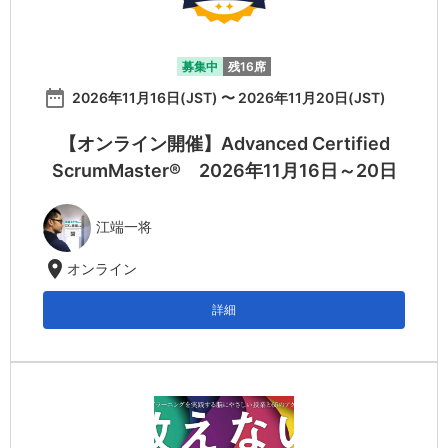
募集中
残16席
date_range
2026年11月16日(JST) 〜 2026年11月20日(JST)
【オンライン開催】Advanced Certified
ScrumMaster® 2026年11月16日～20日
江端一将
location_on
オンライン
詳細