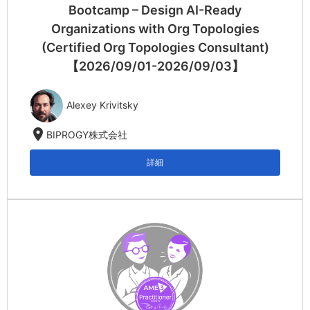
Bootcamp – Design AI-Ready
Organizations with Org Topologies
(Certified Org Topologies Consultant)
【2026/09/01-2026/09/03】
Alexey Krivitsky
location_on
BIPROGY株式会社
詳細