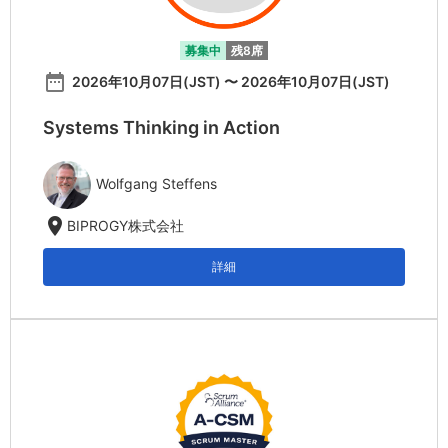
募集中
残8席
date_range
2026年10月07日(JST) 〜 2026年10月07日(JST)
Systems Thinking in Action
Wolfgang Steffens
location_on
BIPROGY株式会社
詳細