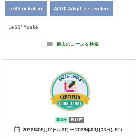
LeSS in Action
AI DX Adaptive Leaders
LeSS' Yoaké
過去のコースを検索
募集中
残18席
date_range
2026年09月01日(JST) 〜 2026年09月03日(JST)