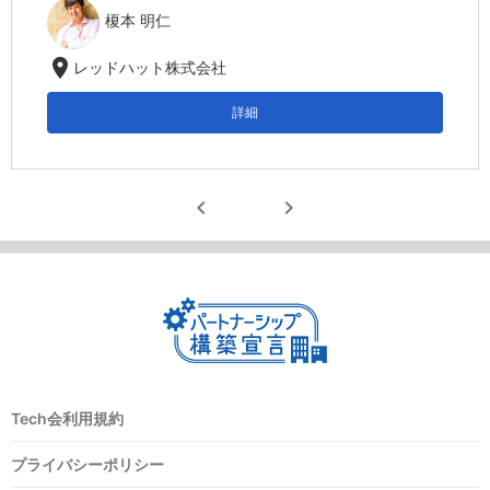
榎本 明仁
location_on
レッドハット株式会社
詳細
chevron_left
chevron_right
Tech会利用規約
プライバシーポリシー