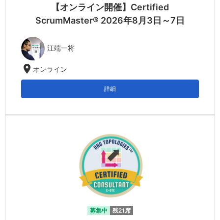
【オンライン開催】Certified
ScrumMaster® 2026年8月3日～7日
江端一将
location_on
オンライン
詳細
募集中
残21席