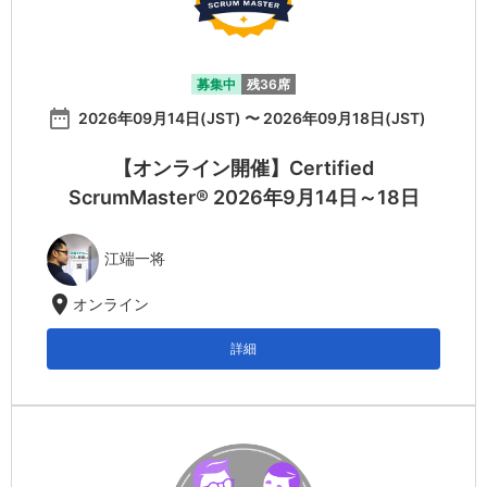
募集中
残36席
date_range
2026年09月14日(JST) 〜 2026年09月18日(JST)
【オンライン開催】Certified
ScrumMaster® 2026年9月14日～18日
江端一将
location_on
オンライン
詳細