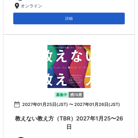
location_on
オンライン
詳細
募集中
残19席
date_range
2027年01月25日(JST) 〜 2027年01月26日(JST)
教えない教え方（TBR）2027年1月25〜26
日