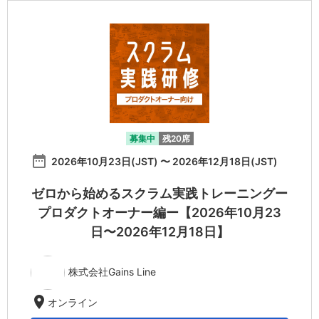
募集中
残20席
date_range
2026年10月23日(JST) 〜 2026年12月18日(JST)
ゼロから始めるスクラム実践トレーニングー
プロダクトオーナー編ー【2026年10月23
日〜2026年12月18日】
株式会社Gains Line
location_on
オンライン