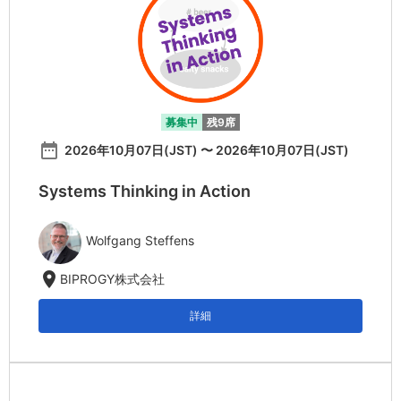
募集中
残9席
date_range
2026年10月07日(JST) 〜 2026年10月07日(JST)
Systems Thinking in Action
Wolfgang Steffens
location_on
BIPROGY株式会社
詳細