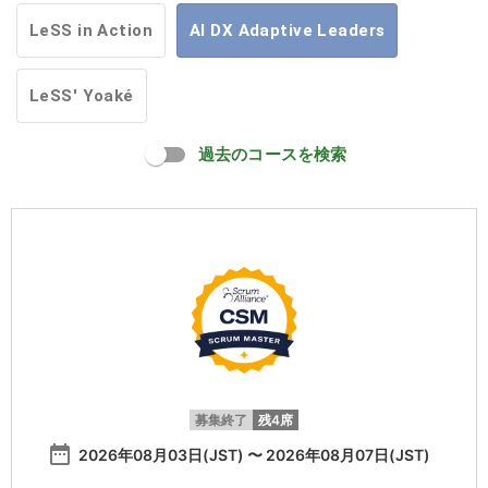
LeSS in Action
AI DX Adaptive Leaders
LeSS' Yoaké
過去のコースを検索
募集終了
残4席
date_range
2026年08月03日(JST) 〜 2026年08月07日(JST)