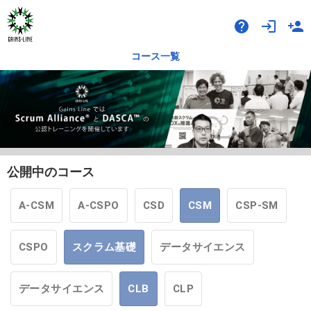
help
login
person_add
コース一覧
公開中のコース
A-CSM
A-CSPO
CSD
CSM
CSP-SM
CSPO
スクラム基礎
データサイエンス
データサイエンス
CLB
CLP