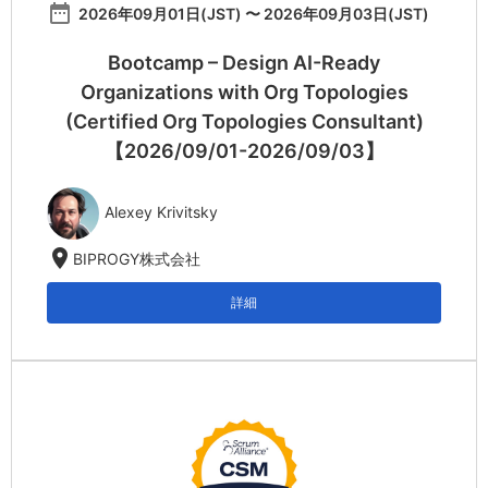
date_range
2026年09月01日(JST) 〜 2026年09月03日(JST)
Bootcamp – Design AI-Ready
Organizations with Org Topologies
(Certified Org Topologies Consultant)
【2026/09/01-2026/09/03】
Alexey Krivitsky
location_on
BIPROGY株式会社
詳細