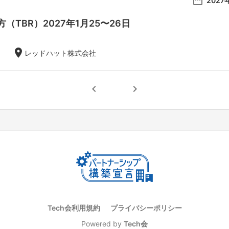
date_range
2027
（TBR）2027年1月25〜26日
location_on
レッドハット株式会社
chevron_left
chevron_right
Tech会利用規約
プライバシーポリシー
Powered by
Tech会