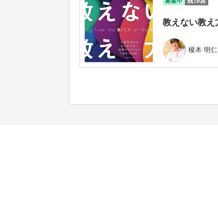
募集中
残19席
教えない教え方
榎本 明仁