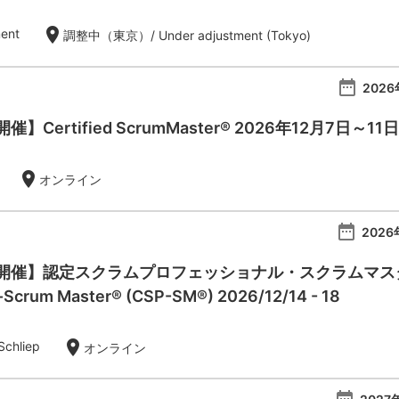
location_on
ent
調整中（東京）/ Under adjustment (Tokyo)
date_range
2026
Certified ScrumMaster® 2026年12月7日～11日
location_on
オンライン
date_range
2026
催】認定スクラムプロフェッショナル・スクラムマスター：Ce
l-Scrum Master® (CSP-SM®) 2026/12/14 - 18
location_on
Schliep
オンライン