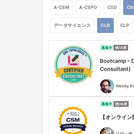
A-CSM
A-CSPO
CSD
CS
データサイエンス
CLB
CLP
募集中
残18席
Bootcamp – D
Consultant
Alexey Kr
募集中
残36席
【オンライン開催】
江端一将