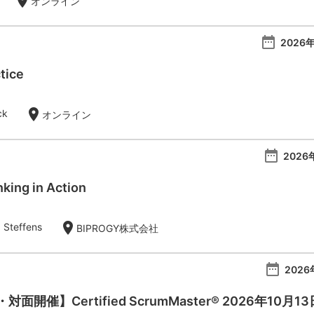
location_on
オンライン
date_range
2026年
tice
location_on
ck
オンライン
date_range
2026
king in Action
location_on
 Steffens
BIPROGY株式会社
date_range
2026
開催】Certified ScrumMaster® 2026年10月1