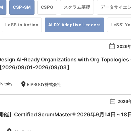
M
CSP-SM
CSPO
スクラム基礎
データサイエ
LeSS in Action
AI DX Adaptive Leaders
LeSS' Y
date_range
2026年
esign AI-Ready Organizations with Org Topologies 
)【2026/09/01-2026/09/03】
location_on
ivitsky
BIPROGY株式会社
date_range
2026年
Certified ScrumMaster® 2026年9月14日～18