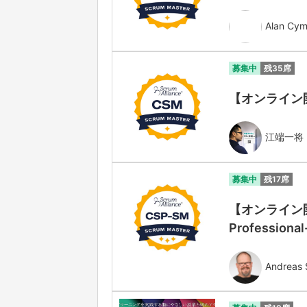
Alan Cym
募集中
残35席
【オンライン開催】
江端一将
募集中
残17席
【オンライン開
Professiona
Andreas 