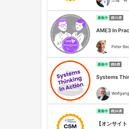
募集中
残15席
AME3 In Prac
Peter Be
募集中
残9席
Systems Thin
Wolfgang
募集中
残26席
【オンサイト・対面