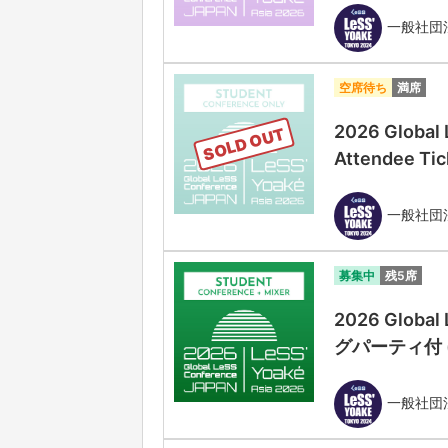
一般社団法人
空席待ち
満席
2026 Global
SOLD OUT
Attendee Tic
一般社団法人
募集中
残5席
2026 Globa
グパーティ付 (Stu
一般社団法人