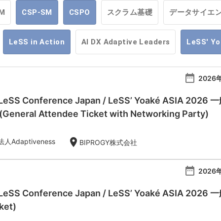
M
CSP-SM
CSPO
スクラム基礎
データサイエ
LeSS in Action
AI DX Adaptive Leaders
LeSS' Y
date_range
2026年
l LeSS Conference Japan / LeSS’ Yoaké AS
eral Attendee Ticket with Networking Party)
location_on
Adaptiveness
BIPROGY株式会社
date_range
2026年
 LeSS Conference Japan / LeSS’ Yoaké ASIA 20
ket)