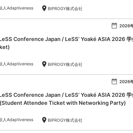
location_on
Adaptiveness
BIPROGY株式会社
date_range
2026年
 LeSS Conference Japan / LeSS’ Yoaké ASIA 20
ket)
location_on
Adaptiveness
BIPROGY株式会社
date_range
2026年
l LeSS Conference Japan / LeSS’ Yoaké AS
dent Attendee Ticket with Networking Party)
location_on
Adaptiveness
BIPROGY株式会社