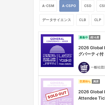
A-CSM
A-CSPO
CSD
CS
データサイエンス
CLB
CLP
募集中
残16席
2026 Globa
グパーティ付 (Gen
一般社団法人
空席待ち
満席
2026 Global
SOLD OUT
Attendee Tic