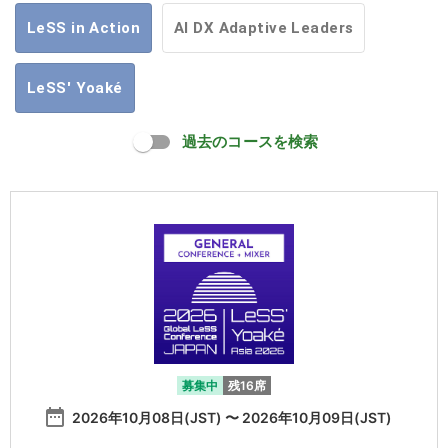
LeSS in Action
AI DX Adaptive Leaders
LeSS' Yoaké
過去のコースを検索
募集中
残16席
date_range
2026年10月08日(JST) 〜 2026年10月09日(JST)