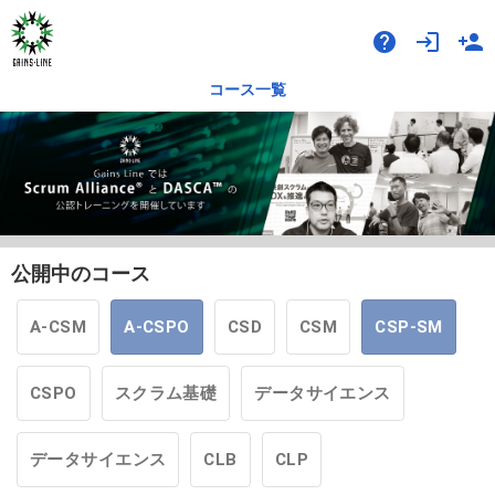
help
login
person_add
コース一覧
公開中のコース
A-CSM
A-CSPO
CSD
CSM
CSP-SM
CSPO
スクラム基礎
データサイエンス
データサイエンス
CLB
CLP