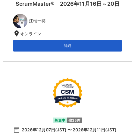
ScrumMaster® 2026年11月16日～20日
江端一将
location_on
オンライン
詳細
募集中
残35席
date_range
2026年12月07日(JST) 〜 2026年12月11日(JST)