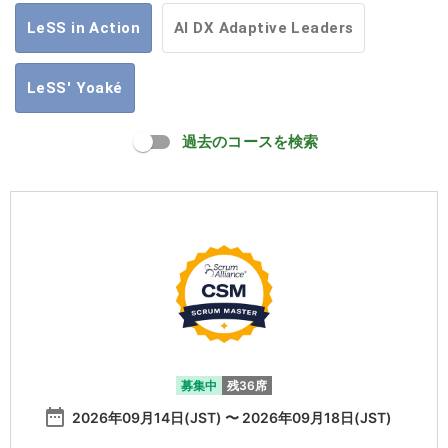
LeSS in Action
AI DX Adaptive Leaders
LeSS' Yoaké
過去のコースを検索
募集中
残36席
date_range
2026年09月14日(JST) 〜 2026年09月18日(JST)