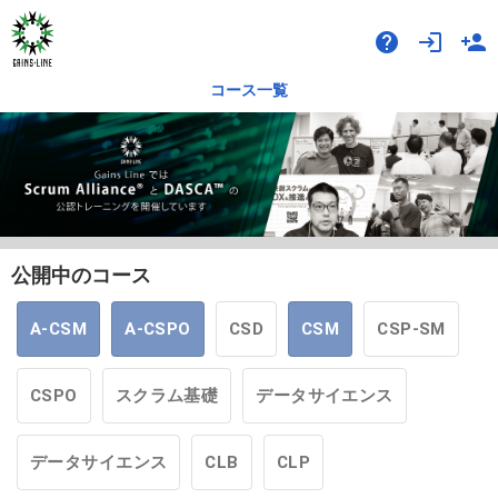
help
login
person_add
コース一覧
公開中のコース
A-CSM
A-CSPO
CSD
CSM
CSP-SM
CSPO
スクラム基礎
データサイエンス
データサイエンス
CLB
CLP