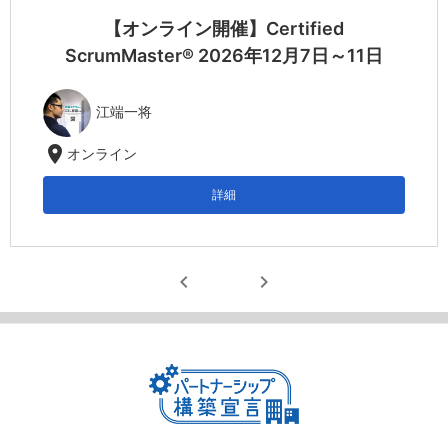
【オンライン開催】Certified
ScrumMaster® 2026年12月7日～11日
江端一将
location_on
オンライン
詳細
chevron_left
chevron_right