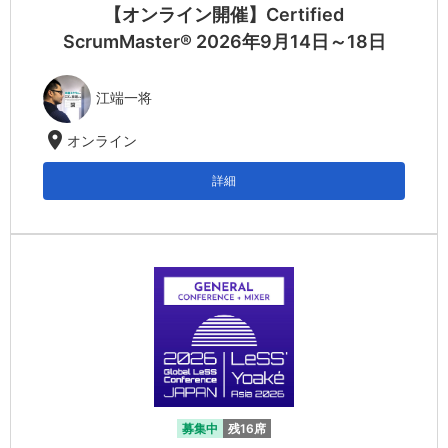
【オンライン開催】Certified
ScrumMaster® 2026年9月14日～18日
江端一将
location_on
オンライン
詳細
募集中
残16席