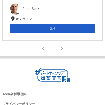
Peter Beck
location_on
オンライン
詳細
chevron_left
chevron_right
Tech会利用規約
プライバシーポリシー