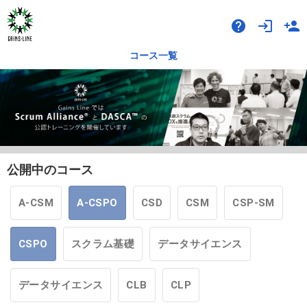
help
login
person_add
コース一覧
公開中のコース
A-CSM
A-CSPO
CSD
CSM
CSP-SM
CSPO
スクラム基礎
データサイエンス
データサイエンス
CLB
CLP