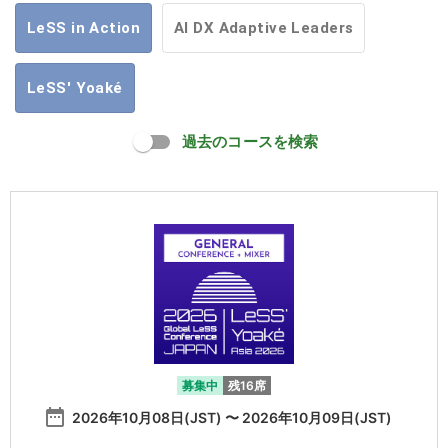
LeSS in Action
AI DX Adaptive Leaders
LeSS' Yoaké
過去のコースを検索
募集中
残16席
date_range
2026年10月08日(JST) 〜 2026年10月09日(JST)