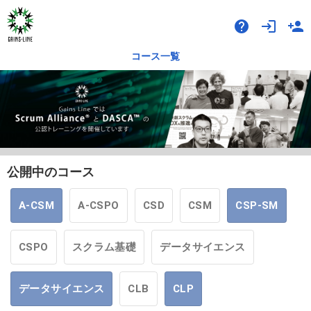
help
login
person_add
コース一覧
公開中のコース
A-CSM
A-CSPO
CSD
CSM
CSP-SM
CSPO
スクラム基礎
データサイエンス
データサイエンス
CLB
CLP