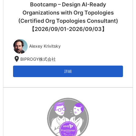
Bootcamp – Design AI-Ready
Organizations with Org Topologies
(Certified Org Topologies Consultant)
【2026/09/01-2026/09/03】
Alexey Krivitsky
location_on
BIPROGY株式会社
詳細