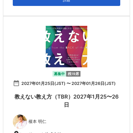
詳細
募集中
残19席
date_range
2027年01月25日(JST) 〜 2027年01月26日(JST)
教えない教え方（TBR）2027年1月25〜26
日
榎本 明仁