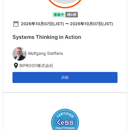
募集中
残9席
date_range
2026年10月07日(JST) 〜 2026年10月07日(JST)
Systems Thinking in Action
Wolfgang Steffens
location_on
BIPROGY株式会社
詳細