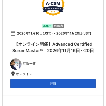
募集中
残16席
date_range
2026年11月16日(JST) 〜 2026年11月20日(JST)
【オンライン開催】Advanced Certified
ScrumMaster® 2026年11月16日～20日
江端一将
location_on
オンライン
詳細