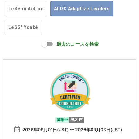
LeSS in Action
AI DX Adaptive Leaders
LeSS' Yoaké
過去のコースを検索
募集中
残21席
date_range
2026年09月01日(JST) 〜 2026年09月03日(JST)