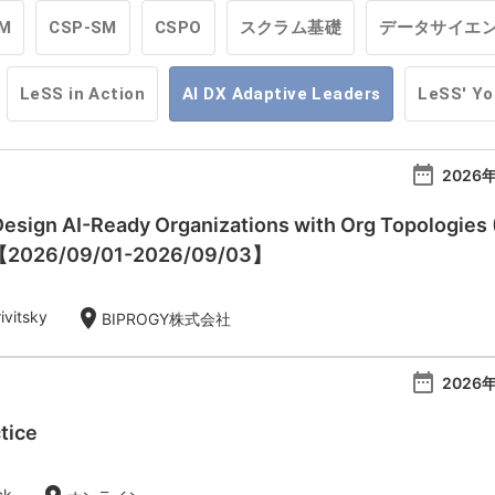
M
CSP-SM
CSPO
スクラム基礎
データサイエ
LeSS in Action
AI DX Adaptive Leaders
LeSS' Y
date_range
2026年
esign AI-Ready Organizations with Org Topologies 
)【2026/09/01-2026/09/03】
location_on
ivitsky
BIPROGY株式会社
date_range
2026年
tice
ck