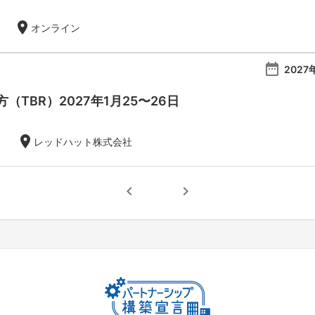
location_on
オンライン
date_range
2027
（TBR）2027年1月25〜26日
location_on
レッドハット株式会社
chevron_left
chevron_right