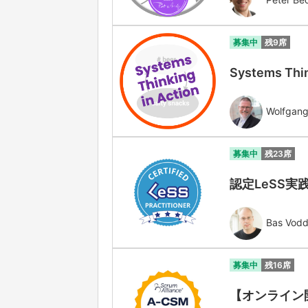
募集中
残9席
Systems Thin
Wolfgang
募集中
残23席
認定LeSS実践
Bas Vod
募集中
残16席
【オンライン開催】