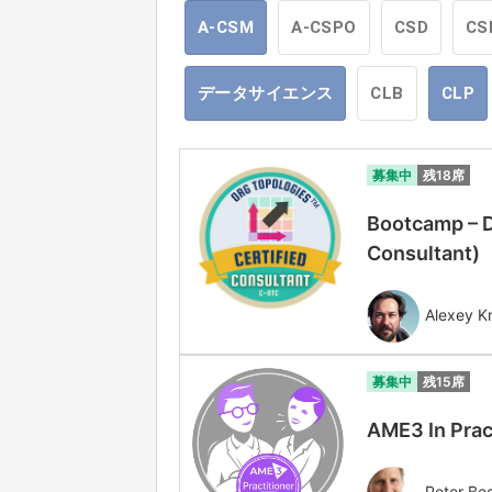
A-CSM
A-CSPO
CSD
CS
データサイエンス
CLB
CLP
募集中
残18席
Bootcamp – D
Consultant
Alexey Kr
募集中
残15席
AME3 In Prac
Peter Be