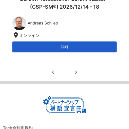
(CSP-SM®) 2026/12/14 - 18
Andreas Schliep
location_on
オンライン
詳細
chevron_left
chevron_right
Tech会利用規約