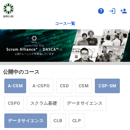
help
login
person_add
コース一覧
公開中のコース
A-CSM
A-CSPO
CSD
CSM
CSP-SM
CSPO
スクラム基礎
データサイエンス
データサイエンス
CLB
CLP