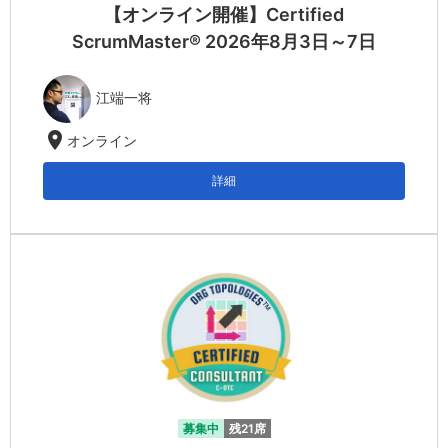
【オンライン開催】Certified
ScrumMaster® 2026年8月3日～7日
江端一将
location_on
オンライン
詳細
募集中
残21席