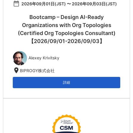
date_range
2026年09月01日(JST) 〜 2026年09月03日(JST)
Bootcamp – Design AI-Ready
Organizations with Org Topologies
(Certified Org Topologies Consultant)
【2026/09/01-2026/09/03】
Alexey Krivitsky
location_on
BIPROGY株式会社
詳細