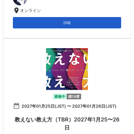
location_on
オンライン
詳細
募集中
残19席
date_range
2027年01月25日(JST) 〜 2027年01月26日(JST)
教えない教え方（TBR）2027年1月25〜26
日