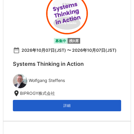
募集中
残9席
date_range
2026年10月07日(JST) 〜 2026年10月07日(JST)
Systems Thinking in Action
Wolfgang Steffens
location_on
BIPROGY株式会社
詳細