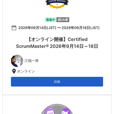
募集中
残36席
date_range
2026年09月14日(JST) 〜 2026年09月18日(JST)
【オンライン開催】Certified
ScrumMaster® 2026年9月14日～18日
江端一将
location_on
オンライン
詳細