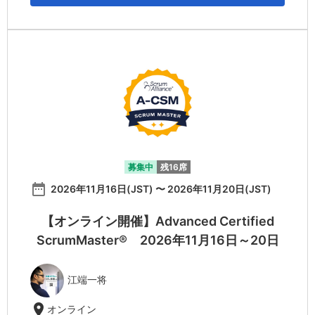
募集中
残16席
date_range
2026年11月16日(JST) 〜 2026年11月20日(JST)
【オンライン開催】Advanced Certified
ScrumMaster® 2026年11月16日～20日
江端一将
location_on
オンライン