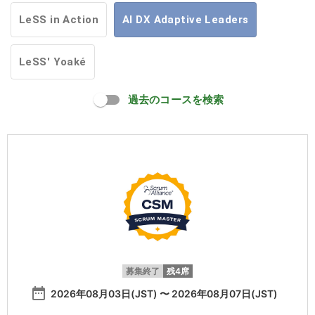
LeSS in Action
AI DX Adaptive Leaders
LeSS' Yoaké
過去のコースを検索
募集終了
残4席
date_range
2026年08月03日(JST) 〜 2026年08月07日(JST)