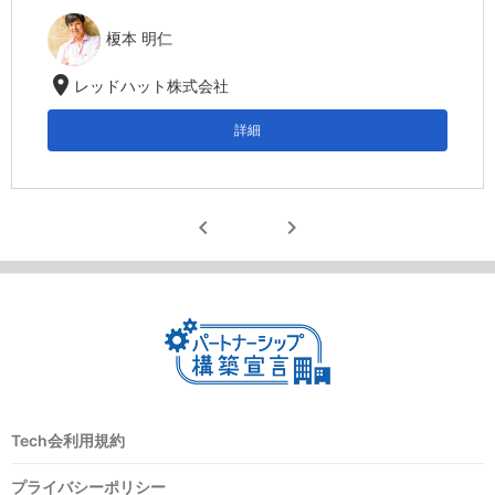
榎本 明仁
location_on
レッドハット株式会社
詳細
chevron_left
chevron_right
Tech会利用規約
プライバシーポリシー