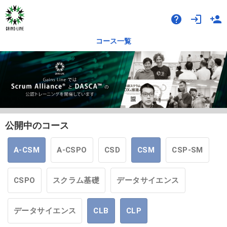
help
login
person_add
コース一覧
公開中のコース
A-CSM
A-CSPO
CSD
CSM
CSP-SM
CSPO
スクラム基礎
データサイエンス
データサイエンス
CLB
CLP