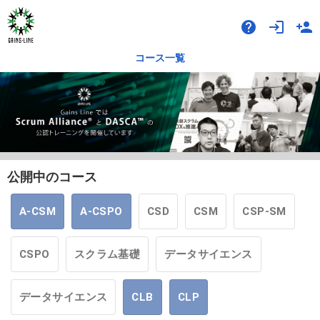
help
login
person_add
コース一覧
公開中のコース
A-CSM
A-CSPO
CSD
CSM
CSP-SM
CSPO
スクラム基礎
データサイエンス
データサイエンス
CLB
CLP