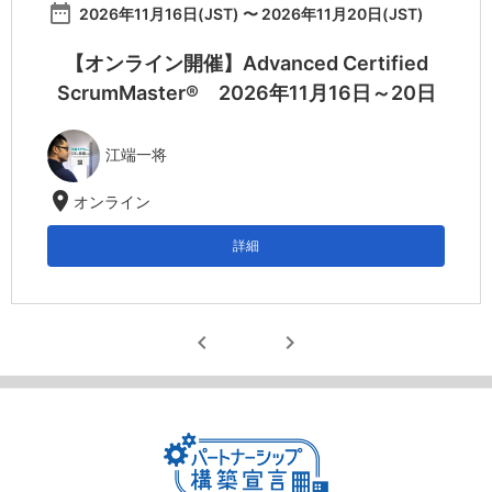
date_range
2026年11月16日(JST) 〜 2026年11月20日(JST)
【オンライン開催】Advanced Certified
ScrumMaster® 2026年11月16日～20日
江端一将
location_on
オンライン
詳細
chevron_left
chevron_right