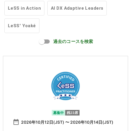
LeSS in Action
AI DX Adaptive Leaders
LeSS' Yoaké
過去のコースを検索
募集中
残23席
date_range
2026年10月12日(JST) 〜 2026年10月14日(JST)