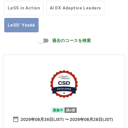
LeSS in Action
AI DX Adaptive Leaders
LeSS' Yoaké
過去のコースを検索
募集中
残4席
date_range
2026年08月26日(JST) 〜 2026年08月28日(JST)