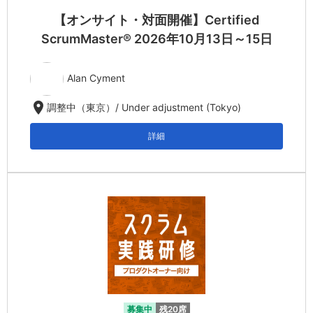
【オンサイト・対面開催】Certified
ScrumMaster® 2026年10月13日～15日
Alan Cyment
location_on
調整中（東京）/ Under adjustment (Tokyo)
詳細
募集中
残20席