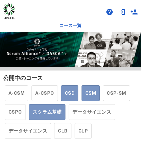
help
login
person_add
コース一覧
公開中のコース
A-CSM
A-CSPO
CSD
CSM
CSP-SM
CSPO
スクラム基礎
データサイエンス
データサイエンス
CLB
CLP