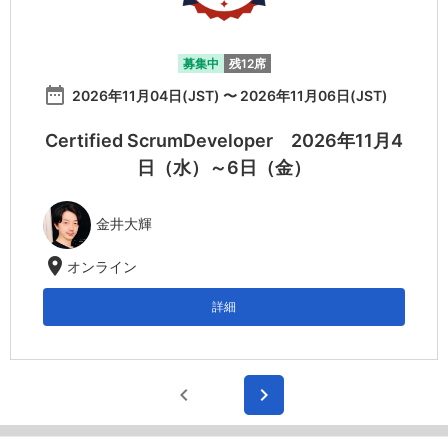
募集中
残12席
date_range
2026年11月04日(JST) 〜 2026年11月06日(JST)
Certified ScrumDeveloper 2026年11月4
日（水）～6日（金）
金井大輝
location_on
オンライン
詳細
chevron_left
chevron_right