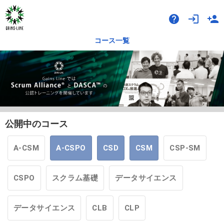
help
login
person_add
コース一覧
公開中のコース
A-CSM
A-CSPO
CSD
CSM
CSP-SM
CSPO
スクラム基礎
データサイエンス
データサイエンス
CLB
CLP