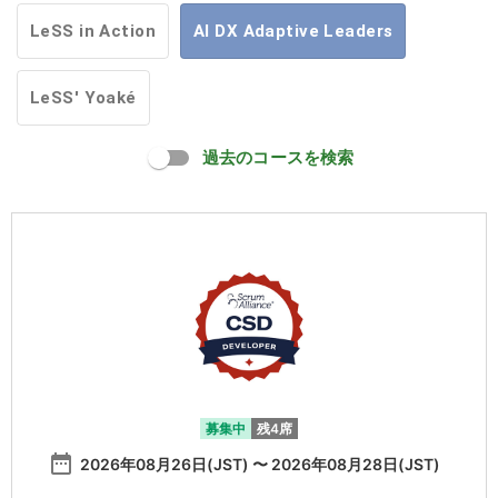
LeSS in Action
AI DX Adaptive Leaders
LeSS' Yoaké
過去のコースを検索
募集中
残4席
date_range
2026年08月26日(JST) 〜 2026年08月28日(JST)