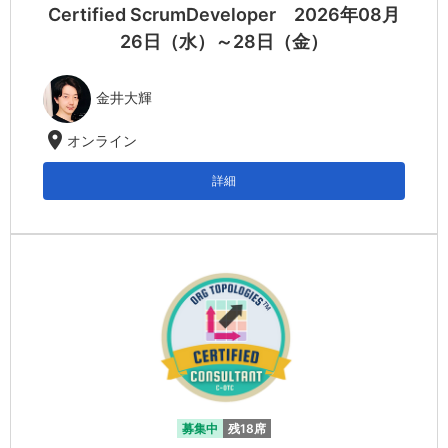
Certified ScrumDeveloper 2026年08月
26日（水）～28日（金）
金井大輝
location_on
オンライン
詳細
募集中
残18席