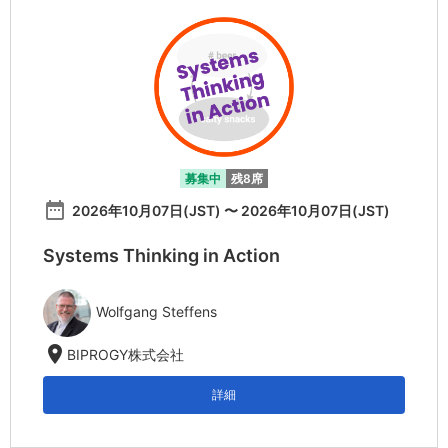
募集中
残8席
date_range
2026年10月07日(JST) 〜 2026年10月07日(JST)
Systems Thinking in Action
Wolfgang Steffens
location_on
BIPROGY株式会社
詳細