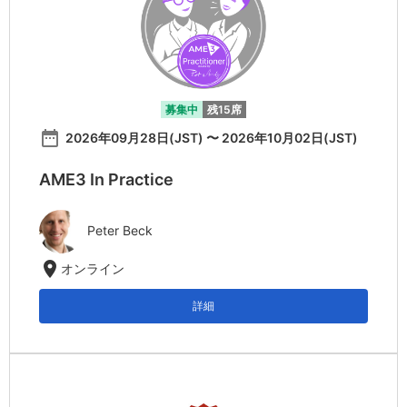
募集中
残15席
date_range
2026年09月28日(JST) 〜 2026年10月02日(JST)
AME3 In Practice
Peter Beck
location_on
オンライン
詳細