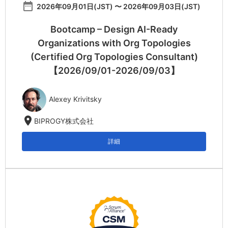
date_range
2026年09月01日(JST) 〜 2026年09月03日(JST)
Bootcamp – Design AI-Ready
Organizations with Org Topologies
(Certified Org Topologies Consultant)
【2026/09/01-2026/09/03】
Alexey Krivitsky
location_on
BIPROGY株式会社
詳細