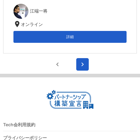
江端一将
location_on
オンライン
詳細
chevron_left
chevron_right
Tech会利用規約
プライバシーポリシー