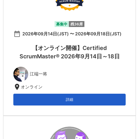
募集中
残36席
date_range
2026年09月14日(JST) 〜 2026年09月18日(JST)
【オンライン開催】Certified
ScrumMaster® 2026年9月14日～18日
江端一将
location_on
オンライン
詳細