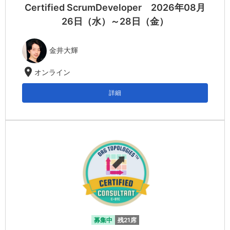
Certified ScrumDeveloper 2026年08月
26日（水）～28日（金）
金井大輝
location_on
オンライン
詳細
募集中
残21席