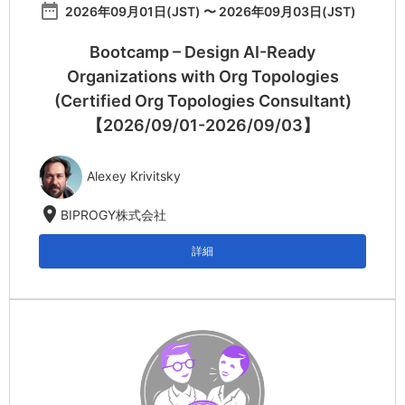
date_range
2026年09月01日(JST) 〜 2026年09月03日(JST)
Bootcamp – Design AI-Ready
Organizations with Org Topologies
(Certified Org Topologies Consultant)
【2026/09/01-2026/09/03】
Alexey Krivitsky
location_on
BIPROGY株式会社
詳細