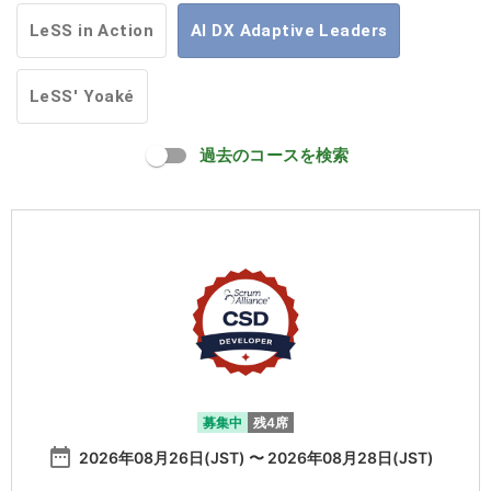
LeSS in Action
AI DX Adaptive Leaders
LeSS' Yoaké
過去のコースを検索
募集中
残4席
date_range
2026年08月26日(JST) 〜 2026年08月28日(JST)