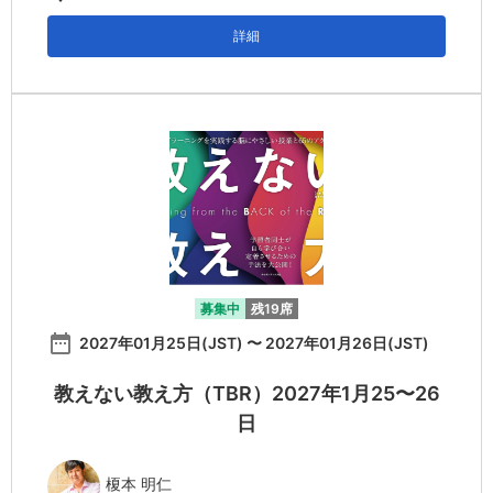
詳細
募集中
残19席
date_range
2027年01月25日(JST) 〜 2027年01月26日(JST)
教えない教え方（TBR）2027年1月25〜26
日
榎本 明仁