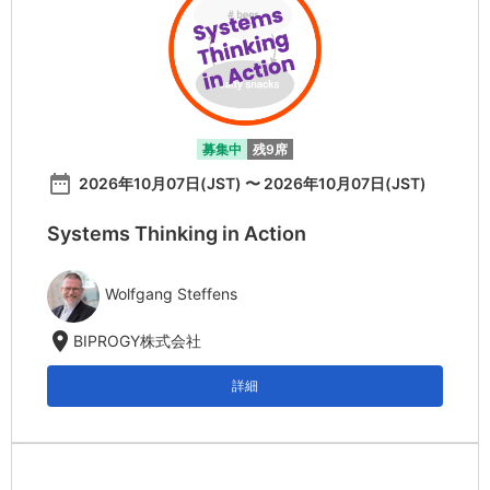
募集中
残9席
date_range
2026年10月07日(JST) 〜 2026年10月07日(JST)
Systems Thinking in Action
Wolfgang Steffens
location_on
BIPROGY株式会社
詳細