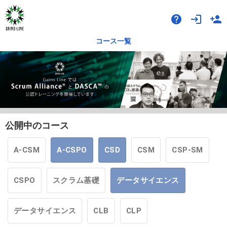
help
login
person_add
コース一覧
公開中のコース
A-CSM
A-CSPO
CSD
CSM
CSP-SM
CSPO
スクラム基礎
データサイエンス
データサイエンス
CLB
CLP