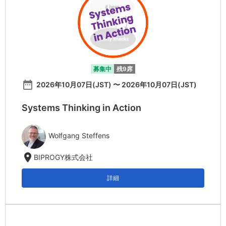
募集中
残9席
date_range
2026年10月07日(JST) 〜 2026年10月07日(JST)
Systems Thinking in Action
Wolfgang Steffens
location_on
BIPROGY株式会社
詳細