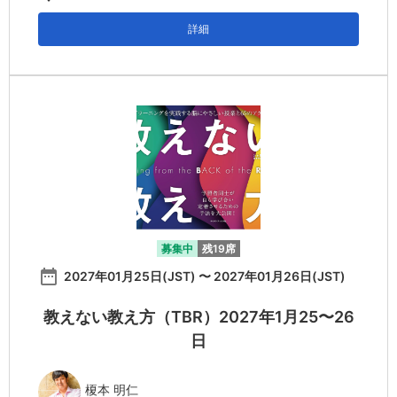
詳細
募集中
残19席
date_range
2027年01月25日(JST) 〜 2027年01月26日(JST)
教えない教え方（TBR）2027年1月25〜26
日
榎本 明仁