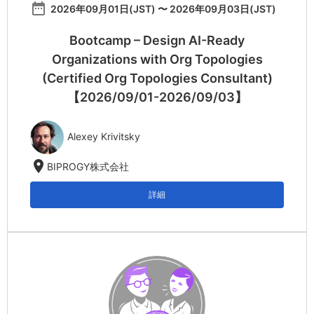
date_range
2026年09月01日(JST) 〜 2026年09月03日(JST)
Bootcamp – Design AI-Ready
Organizations with Org Topologies
(Certified Org Topologies Consultant)
【2026/09/01-2026/09/03】
Alexey Krivitsky
location_on
BIPROGY株式会社
詳細