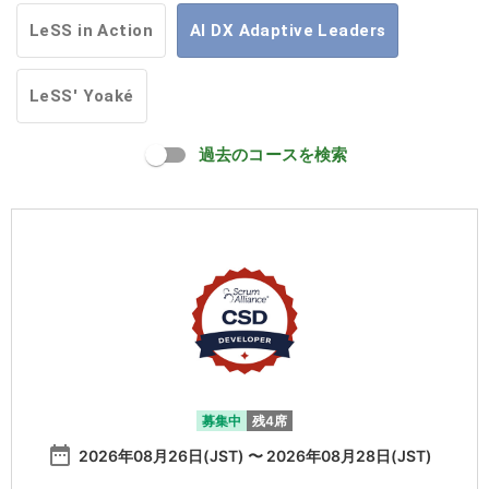
LeSS in Action
AI DX Adaptive Leaders
LeSS' Yoaké
過去のコースを検索
募集中
残4席
date_range
2026年08月26日(JST) 〜 2026年08月28日(JST)