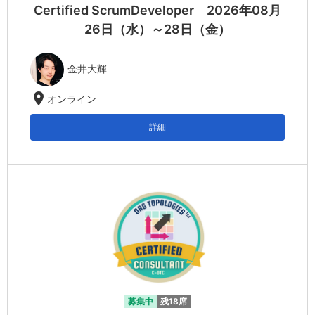
Certified ScrumDeveloper 2026年08月
26日（水）～28日（金）
金井大輝
location_on
オンライン
詳細
募集中
残18席