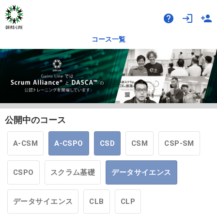
help
login
person_add
コース一覧
公開中のコース
A-CSM
A-CSPO
CSD
CSM
CSP-SM
CSPO
スクラム基礎
データサイエンス
データサイエンス
CLB
CLP