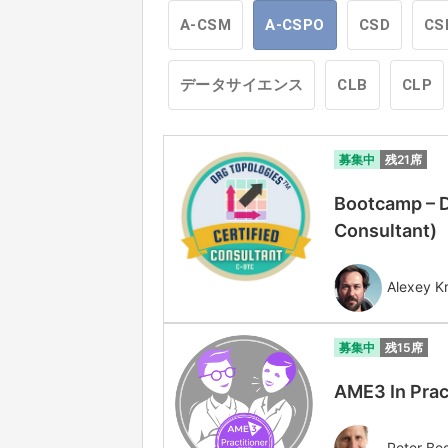
A-CSM
A-CSPO
CSD
CS
データサイエンス
CLB
CLP
募集中
残21席
Bootcamp – D
Consultant
Alexey Kr
募集中
残15席
AME3 In Prac
Peter Be