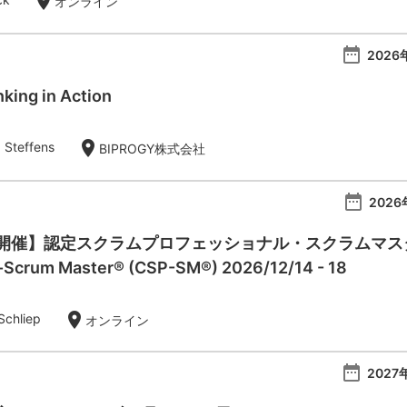
location_on
オンライン
date_range
2026
king in Action
location_on
 Steffens
BIPROGY株式会社
date_range
2026
催】認定スクラムプロフェッショナル・スクラムマスター：Ce
l-Scrum Master® (CSP-SM®) 2026/12/14 - 18
location_on
Schliep
オンライン
date_range
2027