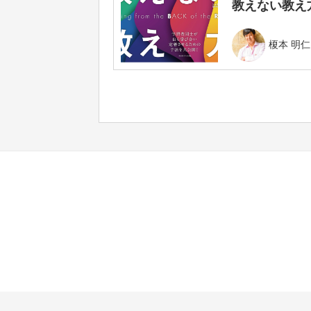
教えない教え方
榎本 明仁