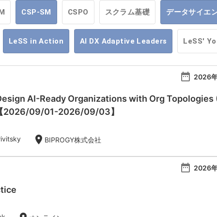
M
CSP-SM
CSPO
スクラム基礎
データサイエ
LeSS in Action
AI DX Adaptive Leaders
LeSS' Y
date_range
2026年
esign AI-Ready Organizations with Org Topologies 
)【2026/09/01-2026/09/03】
location_on
ivitsky
BIPROGY株式会社
date_range
2026年
tice
ck