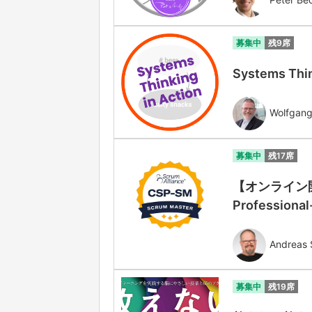
募集中
残9席
Systems Thin
Wolfgang
募集中
残17席
【オンライン開
Professiona
Andreas 
募集中
残19席